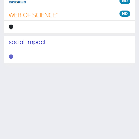
ND
ND
social impact