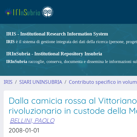
IRIS - Institutional Research Information System
IRIS
è il sistema di gestione integrata dei dati della ricerca (persone, proget
IRInSubria - Institutional Repository Insubria
IRInSubria
raccoglie, conserva, documenta e dissemina le informazioni sulla
IRIS
SIARI UNINSUBRIA
Contributo specifico in volu
Dalla camicia rossa al Vittoriano
rivoluzionario in custode della
BELLINI, PAOLO
2008-01-01