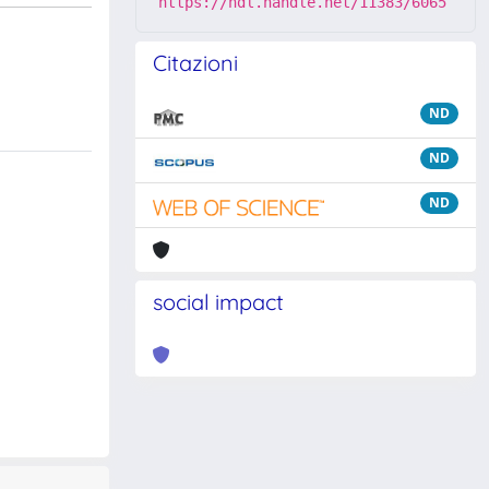
https://hdl.handle.net/11383/6065
Citazioni
ND
ND
ND
social impact