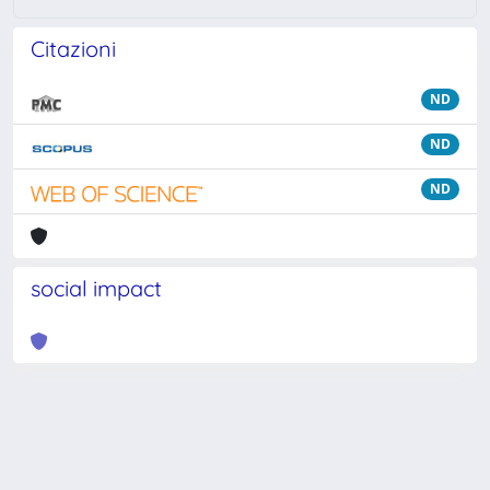
Citazioni
ND
ND
ND
social impact