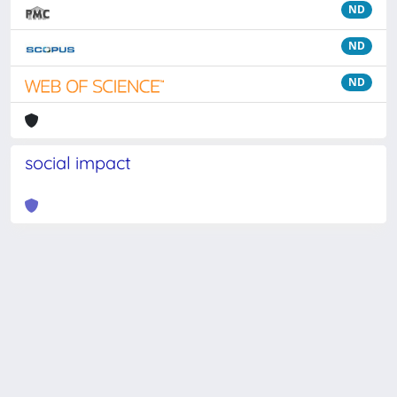
ND
ND
ND
social impact