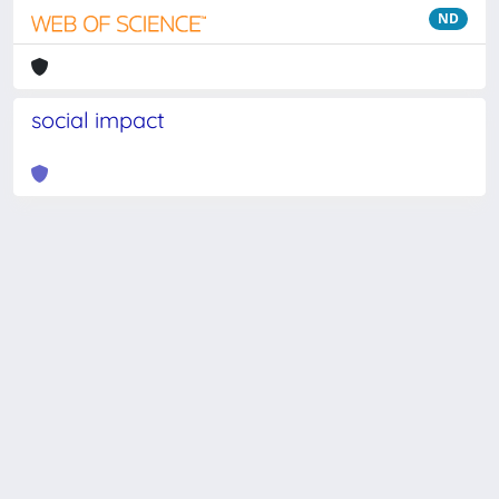
ND
social impact