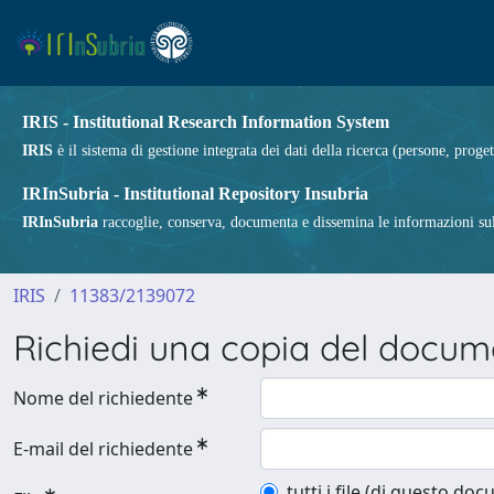
IRIS - Institutional Research Information System
IRIS
è il sistema di gestione integrata dei dati della ricerca (persone, proget
IRInSubria - Institutional Repository Insubria
IRInSubria
raccoglie, conserva, documenta e dissemina le informazioni sulla
IRIS
11383/2139072
Richiedi una copia del docu
Nome del richiedente
E-mail del richiedente
tutti i file (di questo do