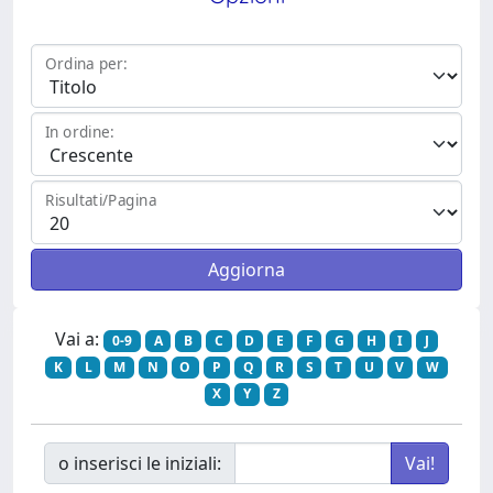
Ordina per:
In ordine:
Risultati/Pagina
Vai a:
0-9
A
B
C
D
E
F
G
H
I
J
K
L
M
N
O
P
Q
R
S
T
U
V
W
X
Y
Z
o inserisci le iniziali: