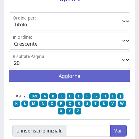
Ordina per:
In ordine:
Risultati/Pagina
Vai a:
0-9
A
B
C
D
E
F
G
H
I
J
K
L
M
N
O
P
Q
R
S
T
U
V
W
X
Y
Z
o inserisci le iniziali: