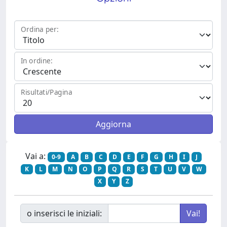
Ordina per:
In ordine:
Risultati/Pagina
Vai a:
0-9
A
B
C
D
E
F
G
H
I
J
K
L
M
N
O
P
Q
R
S
T
U
V
W
X
Y
Z
o inserisci le iniziali: