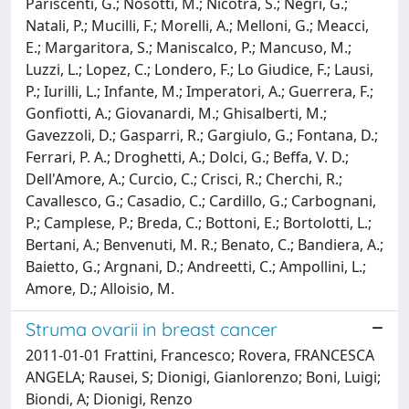
Pariscenti, G.; Nosotti, M.; Nicotra, S.; Negri, G.;
Natali, P.; Mucilli, F.; Morelli, A.; Melloni, G.; Meacci,
E.; Margaritora, S.; Maniscalco, P.; Mancuso, M.;
Luzzi, L.; Lopez, C.; Londero, F.; Lo Giudice, F.; Lausi,
P.; Iurilli, L.; Infante, M.; Imperatori, A.; Guerrera, F.;
Gonfiotti, A.; Giovanardi, M.; Ghisalberti, M.;
Gavezzoli, D.; Gasparri, R.; Gargiulo, G.; Fontana, D.;
Ferrari, P. A.; Droghetti, A.; Dolci, G.; Beffa, V. D.;
Dell'Amore, A.; Curcio, C.; Crisci, R.; Cherchi, R.;
Cavallesco, G.; Casadio, C.; Cardillo, G.; Carbognani,
P.; Camplese, P.; Breda, C.; Bottoni, E.; Bortolotti, L.;
Bertani, A.; Benvenuti, M. R.; Benato, C.; Bandiera, A.;
Baietto, G.; Argnani, D.; Andreetti, C.; Ampollini, L.;
Amore, D.; Alloisio, M.
Struma ovarii in breast cancer
2011-01-01 Frattini, Francesco; Rovera, FRANCESCA
ANGELA; Rausei, S; Dionigi, Gianlorenzo; Boni, Luigi;
Biondi, A; Dionigi, Renzo