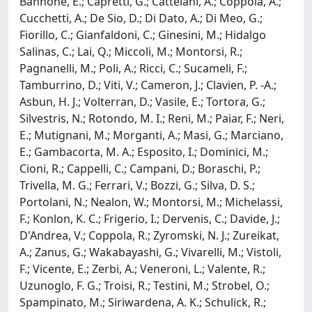
Bannone, E.; Capretti, G.; Cattelani, A.; Coppola, A.;
Cucchetti, A.; De Sio, D.; Di Dato, A.; Di Meo, G.;
Fiorillo, C.; Gianfaldoni, C.; Ginesini, M.; Hidalgo
Salinas, C.; Lai, Q.; Miccoli, M.; Montorsi, R.;
Pagnanelli, M.; Poli, A.; Ricci, C.; Sucameli, F.;
Tamburrino, D.; Viti, V.; Cameron, J.; Clavien, P. -A.;
Asbun, H. J.; Volterran, D.; Vasile, E.; Tortora, G.;
Silvestris, N.; Rotondo, M. I.; Reni, M.; Paiar, F.; Neri,
E.; Mutignani, M.; Morganti, A.; Masi, G.; Marciano,
E.; Gambacorta, M. A.; Esposito, I.; Dominici, M.;
Cioni, R.; Cappelli, C.; Campani, D.; Boraschi, P.;
Trivella, M. G.; Ferrari, V.; Bozzi, G.; Silva, D. S.;
Portolani, N.; Nealon, W.; Montorsi, M.; Michelassi,
F.; Konlon, K. C.; Frigerio, I.; Dervenis, C.; Davide, J.;
D'Andrea, V.; Coppola, R.; Zyromski, N. J.; Zureikat,
A.; Zanus, G.; Wakabayashi, G.; Vivarelli, M.; Vistoli,
F.; Vicente, E.; Zerbi, A.; Veneroni, L.; Valente, R.;
Uzunoglo, F. G.; Troisi, R.; Testini, M.; Strobel, O.;
Spampinato, M.; Siriwardena, A. K.; Schulick, R.;