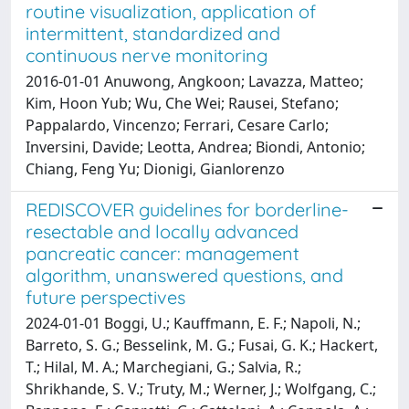
routine visualization, application of
intermittent, standardized and
continuous nerve monitoring
2016-01-01 Anuwong, Angkoon; Lavazza, Matteo;
Kim, Hoon Yub; Wu, Che Wei; Rausei, Stefano;
Pappalardo, Vincenzo; Ferrari, Cesare Carlo;
Inversini, Davide; Leotta, Andrea; Biondi, Antonio;
Chiang, Feng Yu; Dionigi, Gianlorenzo
REDISCOVER guidelines for borderline-
resectable and locally advanced
pancreatic cancer: management
algorithm, unanswered questions, and
future perspectives
2024-01-01 Boggi, U.; Kauffmann, E. F.; Napoli, N.;
Barreto, S. G.; Besselink, M. G.; Fusai, G. K.; Hackert,
T.; Hilal, M. A.; Marchegiani, G.; Salvia, R.;
Shrikhande, S. V.; Truty, M.; Werner, J.; Wolfgang, C.;