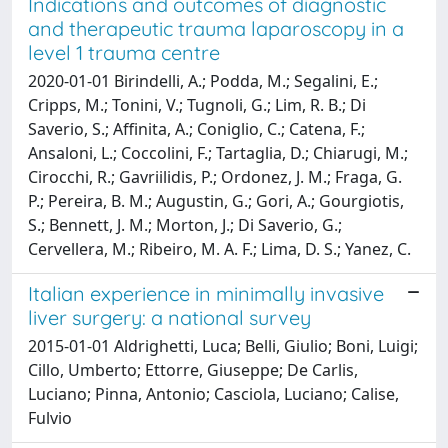
Indications and outcomes of diagnostic
and therapeutic trauma laparoscopy in a
level 1 trauma centre
2020-01-01 Birindelli, A.; Podda, M.; Segalini, E.;
Cripps, M.; Tonini, V.; Tugnoli, G.; Lim, R. B.; Di
Saverio, S.; Affinita, A.; Coniglio, C.; Catena, F.;
Ansaloni, L.; Coccolini, F.; Tartaglia, D.; Chiarugi, M.;
Cirocchi, R.; Gavriilidis, P.; Ordonez, J. M.; Fraga, G.
P.; Pereira, B. M.; Augustin, G.; Gori, A.; Gourgiotis,
S.; Bennett, J. M.; Morton, J.; Di Saverio, G.;
Cervellera, M.; Ribeiro, M. A. F.; Lima, D. S.; Yanez, C.
Italian experience in minimally invasive
liver surgery: a national survey
2015-01-01 Aldrighetti, Luca; Belli, Giulio; Boni, Luigi;
Cillo, Umberto; Ettorre, Giuseppe; De Carlis,
Luciano; Pinna, Antonio; Casciola, Luciano; Calise,
Fulvio