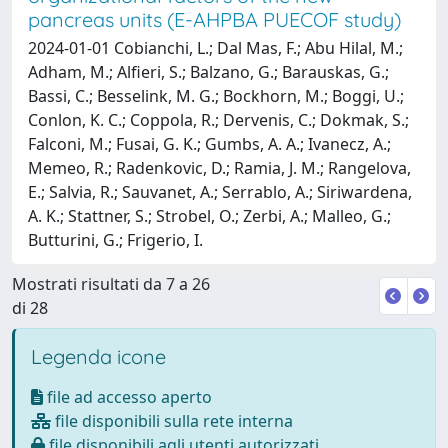
pancreas units (E-AHPBA PUECOF study)
2024-01-01 Cobianchi, L.; Dal Mas, F.; Abu Hilal, M.;
Adham, M.; Alfieri, S.; Balzano, G.; Barauskas, G.;
Bassi, C.; Besselink, M. G.; Bockhorn, M.; Boggi, U.;
Conlon, K. C.; Coppola, R.; Dervenis, C.; Dokmak, S.;
Falconi, M.; Fusai, G. K.; Gumbs, A. A.; Ivanecz, A.;
Memeo, R.; Radenkovic, D.; Ramia, J. M.; Rangelova,
E.; Salvia, R.; Sauvanet, A.; Serrablo, A.; Siriwardena,
A. K.; Stattner, S.; Strobel, O.; Zerbi, A.; Malleo, G.;
Butturini, G.; Frigerio, I.
Mostrati risultati da 7 a 26
di 28
Legenda icone
file ad accesso aperto
file disponibili sulla rete interna
file disponibili agli utenti autorizzati