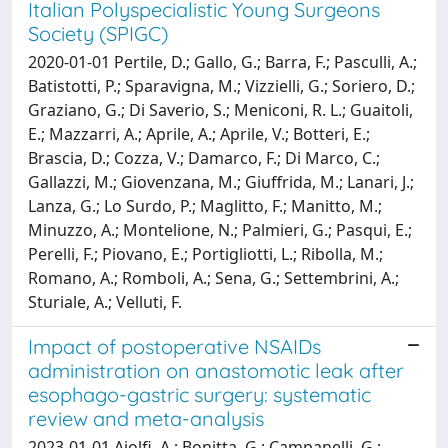
Italian Polyspecialistic Young Surgeons
Society (SPIGC)
2020-01-01 Pertile, D.; Gallo, G.; Barra, F.; Pasculli, A.;
Batistotti, P.; Sparavigna, M.; Vizzielli, G.; Soriero, D.;
Graziano, G.; Di Saverio, S.; Meniconi, R. L.; Guaitoli,
E.; Mazzarri, A.; Aprile, A.; Aprile, V.; Botteri, E.;
Brascia, D.; Cozza, V.; Damarco, F.; Di Marco, C.;
Gallazzi, M.; Giovenzana, M.; Giuffrida, M.; Lanari, J.;
Lanza, G.; Lo Surdo, P.; Maglitto, F.; Manitto, M.;
Minuzzo, A.; Montelione, N.; Palmieri, G.; Pasqui, E.;
Perelli, F.; Piovano, E.; Portigliotti, L.; Ribolla, M.;
Romano, A.; Romboli, A.; Sena, G.; Settembrini, A.;
Sturiale, A.; Velluti, F.
Impact of postoperative NSAIDs
administration on anastomotic leak after
esophago-gastric surgery: systematic
review and meta-analysis
2023-01-01 Aiolfi, A.; Bonitta, G.; Campanelli, G.;