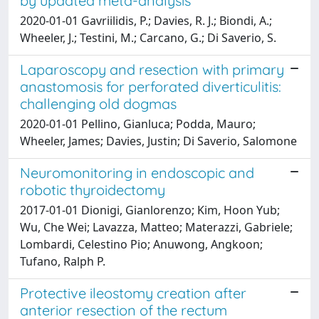
by updated meta-analysis
2020-01-01 Gavriilidis, P.; Davies, R. J.; Biondi, A.;
Wheeler, J.; Testini, M.; Carcano, G.; Di Saverio, S.
Laparoscopy and resection with primary
anastomosis for perforated diverticulitis:
challenging old dogmas
2020-01-01 Pellino, Gianluca; Podda, Mauro;
Wheeler, James; Davies, Justin; Di Saverio, Salomone
Neuromonitoring in endoscopic and
robotic thyroidectomy
2017-01-01 Dionigi, Gianlorenzo; Kim, Hoon Yub;
Wu, Che Wei; Lavazza, Matteo; Materazzi, Gabriele;
Lombardi, Celestino Pio; Anuwong, Angkoon;
Tufano, Ralph P.
Protective ileostomy creation after
anterior resection of the rectum