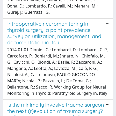
Bona, D.; Lombardo, F.; Cavalli, M.; Manara, M.;
Guraj, J.; Guerrazzi, G.
Intraoperative neuromonitoring in
thyroid surgery: a point prevalence
survey on utilization, management, and
documentation in Italy
2014-01-01 Dionigi, G.; Lombardi, D.; Lombardi, C. P.;
Carcoforo, P.; Boniardi, M.; Innaro, N.; Chiofalo, M.
G.; Cavicchi, O.; Biondi, A.; Basile, F.; Zaccaroni, A.;
Mangano, A.; Leotta, A.; Lavazza, M.; Calò, P. G.;
Nicolosi, A.; Castelnuovo, PAOLO GIOCONDO
MARIA; Nicolai, P.; Pezzullo, L.; De Toma, G.;
Bellantone, R.; Sacco, R. Working Group for Neural
Monitoring in Thyroid; Parathyroid Surgery in, Italy
Is the minimally invasive trauma surgeon
the next (r)evolution of trauma surgery?