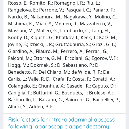
Rosso, E.; Romito, R.; Romagnoli, R.; Riu, L.;
Rangelova, E.; Perrone, V.; Pasquali, C.; Panaro, F.;
Nardo, B.; Nakamura, M.; Nagakawa, Y.; Molino, C.;
Mishima, K.; Miao, Y.; Memeo, R.; Mazzaferro, V.;
Massani, M.; Malleo, G.; Lombardo, C.; Lang, H.;
Kooby, D.; Kiguchi, G.; Khatkov, I.; Keck, T.; Katz, M.;
Jovine, E.; Izbicki, J. R.; Gruttadauria, S.; Grazi, G. L.;
Giardino, A.; Filauro, M.; Ferrero, A.; Ferrari, G.;
Falconi, M.; Ettorre, G. M.; Ercolani, G.; Egorov, V. I.;
Hogg, M.; Dokmak, S.; Di Sebastiano, P.; Di
Benedetto, F.; Del Chiaro, M.; de Wilde, R. F.; De
Carlis, L.; Valle, R. D.; Crafa, F.; Costa, F.; Coratti, A.;
Colangelo, E.; Chunhua, X.; Casadei, R.; Caputo, D.;
Caniglia, F.; Butturini, G.; Busquets, J.; Brolese, A.;
Barbarello, L.; Balzano, G.; Baiocchi, G.; Bachellier, P.;
Alfieri, S.; Addeo, P. F.
Risk factors for intra-abdominal abscess
following laparoscopic appendectomy