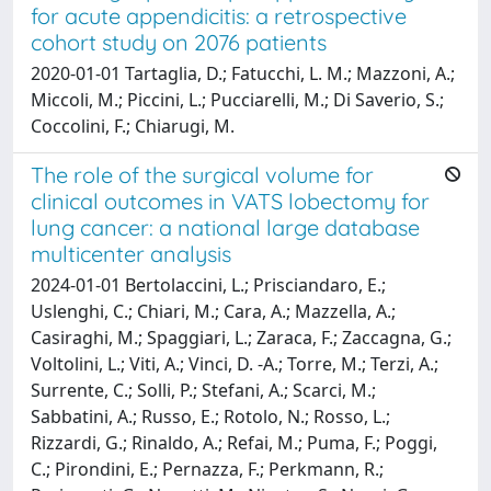
for acute appendicitis: a retrospective
cohort study on 2076 patients
2020-01-01 Tartaglia, D.; Fatucchi, L. M.; Mazzoni, A.;
Miccoli, M.; Piccini, L.; Pucciarelli, M.; Di Saverio, S.;
Coccolini, F.; Chiarugi, M.
The role of the surgical volume for
clinical outcomes in VATS lobectomy for
lung cancer: a national large database
multicenter analysis
2024-01-01 Bertolaccini, L.; Prisciandaro, E.;
Uslenghi, C.; Chiari, M.; Cara, A.; Mazzella, A.;
Casiraghi, M.; Spaggiari, L.; Zaraca, F.; Zaccagna, G.;
Voltolini, L.; Viti, A.; Vinci, D. -A.; Torre, M.; Terzi, A.;
Surrente, C.; Solli, P.; Stefani, A.; Scarci, M.;
Sabbatini, A.; Russo, E.; Rotolo, N.; Rosso, L.;
Rizzardi, G.; Rinaldo, A.; Refai, M.; Puma, F.; Poggi,
C.; Pirondini, E.; Pernazza, F.; Perkmann, R.;