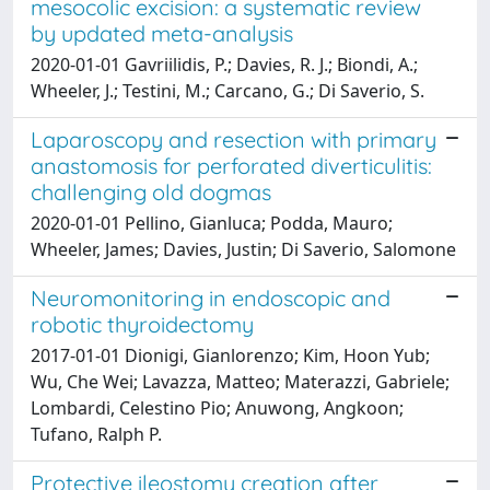
mesocolic excision: a systematic review
by updated meta-analysis
2020-01-01 Gavriilidis, P.; Davies, R. J.; Biondi, A.;
Wheeler, J.; Testini, M.; Carcano, G.; Di Saverio, S.
Laparoscopy and resection with primary
anastomosis for perforated diverticulitis:
challenging old dogmas
2020-01-01 Pellino, Gianluca; Podda, Mauro;
Wheeler, James; Davies, Justin; Di Saverio, Salomone
Neuromonitoring in endoscopic and
robotic thyroidectomy
2017-01-01 Dionigi, Gianlorenzo; Kim, Hoon Yub;
Wu, Che Wei; Lavazza, Matteo; Materazzi, Gabriele;
Lombardi, Celestino Pio; Anuwong, Angkoon;
Tufano, Ralph P.
Protective ileostomy creation after