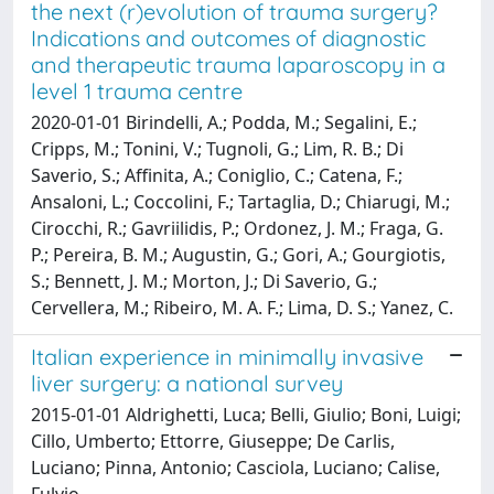
the next (r)evolution of trauma surgery?
Indications and outcomes of diagnostic
and therapeutic trauma laparoscopy in a
level 1 trauma centre
2020-01-01 Birindelli, A.; Podda, M.; Segalini, E.;
Cripps, M.; Tonini, V.; Tugnoli, G.; Lim, R. B.; Di
Saverio, S.; Affinita, A.; Coniglio, C.; Catena, F.;
Ansaloni, L.; Coccolini, F.; Tartaglia, D.; Chiarugi, M.;
Cirocchi, R.; Gavriilidis, P.; Ordonez, J. M.; Fraga, G.
P.; Pereira, B. M.; Augustin, G.; Gori, A.; Gourgiotis,
S.; Bennett, J. M.; Morton, J.; Di Saverio, G.;
Cervellera, M.; Ribeiro, M. A. F.; Lima, D. S.; Yanez, C.
Italian experience in minimally invasive
liver surgery: a national survey
2015-01-01 Aldrighetti, Luca; Belli, Giulio; Boni, Luigi;
Cillo, Umberto; Ettorre, Giuseppe; De Carlis,
Luciano; Pinna, Antonio; Casciola, Luciano; Calise,
Fulvio