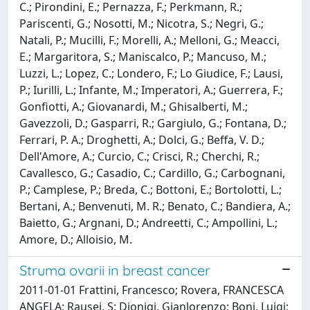
C.; Pirondini, E.; Pernazza, F.; Perkmann, R.;
Pariscenti, G.; Nosotti, M.; Nicotra, S.; Negri, G.;
Natali, P.; Mucilli, F.; Morelli, A.; Melloni, G.; Meacci,
E.; Margaritora, S.; Maniscalco, P.; Mancuso, M.;
Luzzi, L.; Lopez, C.; Londero, F.; Lo Giudice, F.; Lausi,
P.; Iurilli, L.; Infante, M.; Imperatori, A.; Guerrera, F.;
Gonfiotti, A.; Giovanardi, M.; Ghisalberti, M.;
Gavezzoli, D.; Gasparri, R.; Gargiulo, G.; Fontana, D.;
Ferrari, P. A.; Droghetti, A.; Dolci, G.; Beffa, V. D.;
Dell'Amore, A.; Curcio, C.; Crisci, R.; Cherchi, R.;
Cavallesco, G.; Casadio, C.; Cardillo, G.; Carbognani,
P.; Camplese, P.; Breda, C.; Bottoni, E.; Bortolotti, L.;
Bertani, A.; Benvenuti, M. R.; Benato, C.; Bandiera, A.;
Baietto, G.; Argnani, D.; Andreetti, C.; Ampollini, L.;
Amore, D.; Alloisio, M.
Struma ovarii in breast cancer
2011-01-01 Frattini, Francesco; Rovera, FRANCESCA
ANGELA; Rausei, S; Dionigi, Gianlorenzo; Boni, Luigi;