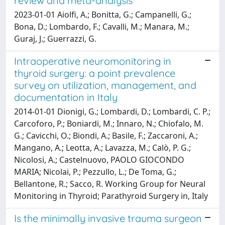
review and meta-analysis
2023-01-01 Aiolfi, A.; Bonitta, G.; Campanelli, G.;
Bona, D.; Lombardo, F.; Cavalli, M.; Manara, M.;
Guraj, J.; Guerrazzi, G.
Intraoperative neuromonitoring in
thyroid surgery: a point prevalence
survey on utilization, management, and
documentation in Italy
2014-01-01 Dionigi, G.; Lombardi, D.; Lombardi, C. P.;
Carcoforo, P.; Boniardi, M.; Innaro, N.; Chiofalo, M.
G.; Cavicchi, O.; Biondi, A.; Basile, F.; Zaccaroni, A.;
Mangano, A.; Leotta, A.; Lavazza, M.; Calò, P. G.;
Nicolosi, A.; Castelnuovo, PAOLO GIOCONDO
MARIA; Nicolai, P.; Pezzullo, L.; De Toma, G.;
Bellantone, R.; Sacco, R. Working Group for Neural
Monitoring in Thyroid; Parathyroid Surgery in, Italy
Is the minimally invasive trauma surgeon