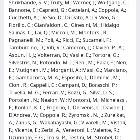
Shrikhande, S. V.; Truty, M.; Werner, J.; Wolfgang, C.;
Bannone, E.; Capretti, G.; Cattelani, A.; Coppola, A.;
Cucchetti, A.; De Sio, D.; Di Dato, A.; Di Meo, G.;
Fiorillo, C.; Gianfaldoni, C.; Ginesini, M.; Hidalgo
Salinas, C.; Lai, Q.; Miccoli, M.; Montorsi, R.;
Pagnanelli, M.; Poli, A.; Ricci, C.; Sucameli, F.;
Tamburrino, D.; Viti, V.; Cameron, J.; Clavien, P. -A.;
Asbun, H. J.; Volterran, D.; Vasile, E.; Tortora, G.;
Silvestris, N.; Rotondo, M. I.; Reni, M.; Paiar, F.; Neri,
E.; Mutignani, M.; Morganti, A.; Masi, G.; Marciano,
E.; Gambacorta, M. A.; Esposito, I.; Dominici, M.;
Cioni, R.; Cappelli, C.; Campani, D.; Boraschi, P.;
Trivella, M. G.; Ferrari, V.; Bozzi, G.; Silva, D. S.;
Portolani, N.; Nealon, W.; Montorsi, M.; Michelassi,
F.; Konlon, K. C.; Frigerio, I.; Dervenis, C.; Davide, J.;
D'Andrea, V.; Coppola, R.; Zyromski, N. J.; Zureikat,
A.; Zanus, G.; Wakabayashi, G.; Vivarelli, M.; Vistoli,
F.; Vicente, E.; Zerbi, A.; Veneroni, L.; Valente, R.;
Uzunoglo, F. G.; Troisi, R.; Testini, M.; Strobel, O.;