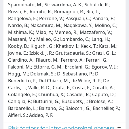
Spampinato, M.; Siriwardena, A. K.; Schulick, R.;
Rosso, E.; Romito, R.; Romagnoli, R.; Riu, L.;
Rangelova, E.; Perrone, V.; Pasquali, C.; Panaro, F.;
Nardo, B.; Nakamura, M.; Nagakawa, Y.; Molino, C.;
Mishima, K.; Miao, Y.; Memeo, R.; Mazzaferro, V.;
Massani, M.; Malleo, G.; Lombardo, C.; Lang, H.;
Kooby, D.; Kiguchi, G.; Khatkov, I.; Keck, T.; Katz, M.;
Jovine, E.; Izbicki, J. R.; Gruttadauria, S.; Grazi, G. L.;
Giardino, A.; Filauro, M.; Ferrero, A.; Ferrari, G.;
Falconi, M.; Ettorre, G. M.; Ercolani, G.; Egorov, V. I.;
Hogg, M.; Dokmak, S.; Di Sebastiano, P.; Di
Benedetto, F.; Del Chiaro, M.; de Wilde, R. F.; De
Carlis, L.; Valle, R. D.; Crafa, F.; Costa, F.; Coratti, A.;
Colangelo, E.; Chunhua, X.; Casadei, R.; Caputo, D.;
Caniglia, F.; Butturini, G.; Busquets, J.; Brolese, A.;
Barbarello, L.; Balzano, G.; Baiocchi, G.; Bachellier, P.;
Alfieri, S.; Addeo, P. F.
Risk factors for intra-abdominal abscess