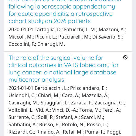
following laparoscopic appendectomy
for acute appendicitis: a retrospective
cohort study on 2076 patients
2020-01-01 Tartaglia, D.; Fatucchi, L. M.; Mazzoni, A.;
Miccoli, M.; Piccini, L.; Pucciarelli, M.; Di Saverio, S.;
Coccolini, F.; Chiarugi, M.
The role of the surgical volume for
clinical outcomes in VATS lobectomy for
lung cancer: a national large database
multicenter analysis
2024-01-01 Bertolaccini, L.; Prisciandaro, E.;
Uslenghi, C.; Chiari, M.; Cara, A.; Mazzella, A.;
Casiraghi, M.; Spaggiari, L.; Zaraca, F.; Zaccagna, G.;
Voltolini, L.; Viti, A.; Vinci, D. -A.; Torre, M.; Terzi, A.;
Surrente, C.; Solli, P.; Stefani, A.; Scarci, M.;
Sabbatini, A.; Russo, E.; Rotolo, N.; Rosso, L.;
Rizzardi, G.; Rinaldo, A.; Refai, M.; Puma, F.; Poggi,