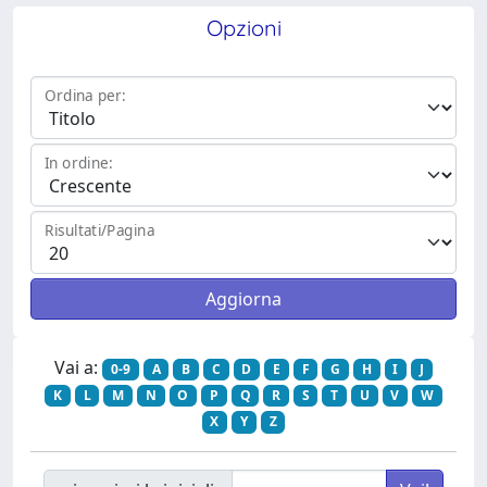
Opzioni
Ordina per:
In ordine:
Risultati/Pagina
Vai a:
0-9
A
B
C
D
E
F
G
H
I
J
K
L
M
N
O
P
Q
R
S
T
U
V
W
X
Y
Z