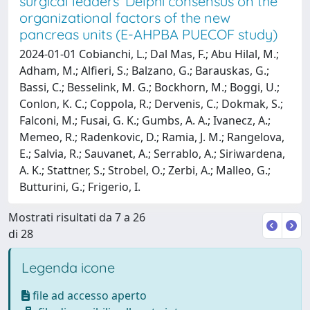
surgical leaders’ Delphi consensus on the
organizational factors of the new
pancreas units (E-AHPBA PUECOF study)
2024-01-01 Cobianchi, L.; Dal Mas, F.; Abu Hilal, M.;
Adham, M.; Alfieri, S.; Balzano, G.; Barauskas, G.;
Bassi, C.; Besselink, M. G.; Bockhorn, M.; Boggi, U.;
Conlon, K. C.; Coppola, R.; Dervenis, C.; Dokmak, S.;
Falconi, M.; Fusai, G. K.; Gumbs, A. A.; Ivanecz, A.;
Memeo, R.; Radenkovic, D.; Ramia, J. M.; Rangelova,
E.; Salvia, R.; Sauvanet, A.; Serrablo, A.; Siriwardena,
A. K.; Stattner, S.; Strobel, O.; Zerbi, A.; Malleo, G.;
Butturini, G.; Frigerio, I.
Mostrati risultati da 7 a 26
di 28
Legenda icone
file ad accesso aperto