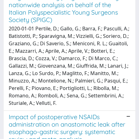
nationwide analysis on behalf of the
Italian Polyspecialistic Young Surgeons
Society (SPIGC)
2020-01-01 Pertile, D.; Gallo, G.; Barra, F.; Pasculli, A.;
Batistotti, P.; Sparavigna, M.; Vizzielli, G.; Soriero, D.;
Graziano, G.; Di Saverio, S.; Meniconi, R. L.; Guaitoli,
E.; Mazzarri, A.; Aprile, A.; Aprile, V.; Botteri, E.;
Brascia, D.; Cozza, V.; Damarco, F.; Di Marco, C.;
Gallazzi, M.; Giovenzana, M.; Giuffrida, M.; Lanari, J.;
Lanza, G.; Lo Surdo, P.; Maglitto, F.; Manitto, M.;
Minuzzo, A.; Montelione, N.; Palmieri, G.; Pasqui, E.;
Perelli, F.; Piovano, E.; Portigliotti, L.; Ribolla, M.;
Romano, A.; Romboli, A.; Sena, G.; Settembrini, A.;
Sturiale, A.; Velluti, F.
Impact of postoperative NSAIDs
administration on anastomotic leak after
esophago-gastric surgery: systematic