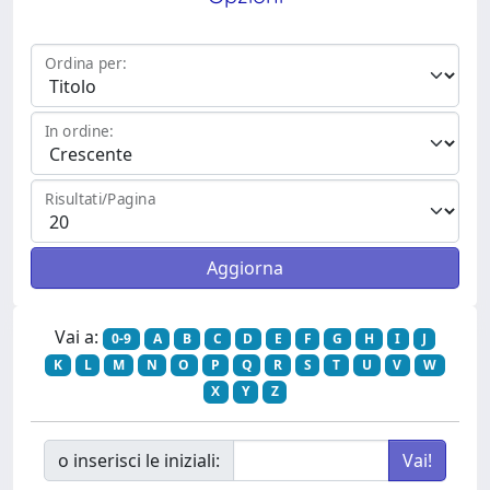
Ordina per:
In ordine:
Risultati/Pagina
Vai a:
0-9
A
B
C
D
E
F
G
H
I
J
K
L
M
N
O
P
Q
R
S
T
U
V
W
X
Y
Z
o inserisci le iniziali: