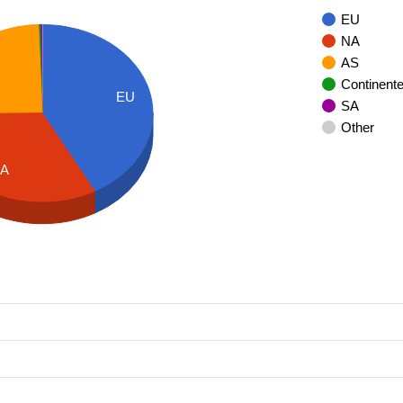
EU
NA
AS
Continent
EU
SA
Other
A