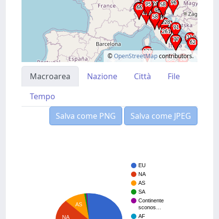
©
OpenStreetMap
contributors.
Macroarea
Nazione
Città
File
Tempo
Salva come PNG
Salva come JPEG
EU
NA
AS
SA
Continente
AS
sconos…
AF
NA