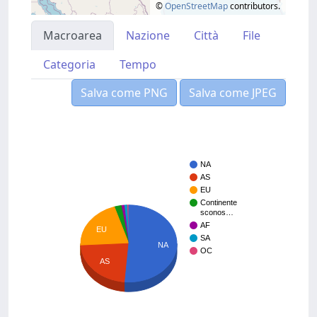
©
OpenStreetMap
contributors.
Macroarea
Nazione
Città
File
Categoria
Tempo
Salva come PNG
Salva come JPEG
NA
AS
EU
Continente
sconos…
AF
EU
SA
NA
OC
AS