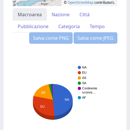
©
OpenStreetMap
contributors.
Macroarea
Nazione
Città
Pubblicazione
Categoria
Tempo
Salva come PNG
Salva come JPEG
NA
EU
AS
SA
Continente
sconos…
AS
AF
NA
EU