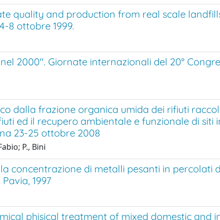
e quality and production from real scale landfills
4-8 ottobre 1999.
ti nel 2000". Giornate internazionali del 20° Cong
dalla frazione organica umida dei rifiuti raccolt
fiuti ed il recupero ambientale e funzionale di siti 
ina 23-25 ottobre 2008
bio; P., Bini
lla concentrazione di metalli pesanti in percolati di
i Pavia, 1997
emical phisical treatment of mixed domestic and i