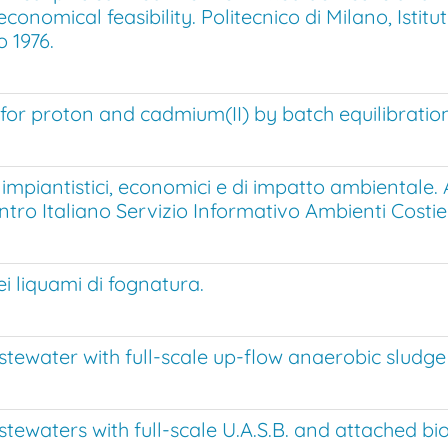
onomical feasibility. Politecnico di Milano, Istitu
 1976.
for proton and cadmium(II) by batch equilibratio
mpiantistici, economici e di impatto ambientale. At
tro Italiano Servizio Informativo Ambienti Costieri
ei liquami di fognatura.
tewater with full-scale up-flow anaerobic sludge
waters with full-scale U.A.S.B. and attached biof