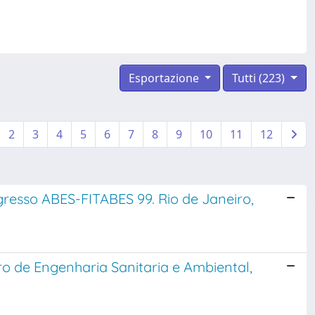
Esportazione
Tutti (223)
2
3
4
5
6
7
8
9
10
11
12
resso ABES-FITABES 99. Rio de Janeiro,
leiro de Engenharia Sanitaria e Ambiental,