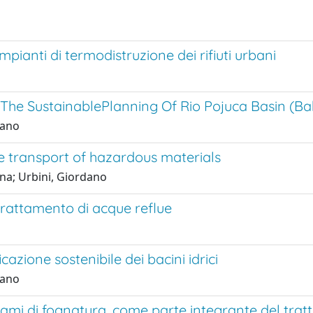
impianti di termodistruzione dei rifiuti urbani
 The SustainablePlanning Of Rio Pojuca Basin (Ba
dano
he transport of hazardous materials
ina; Urbini, Giordano
rattamento di acque reflue
azione sostenibile dei bacini idrici
dano
quami di fognatura, come parte integrante del tra