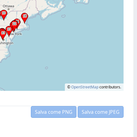
©
OpenStreetMap
contributors.
Salva come PNG
Salva come JPEG