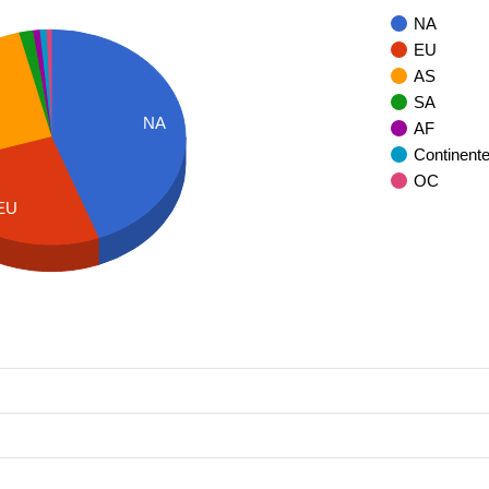
NA
EU
AS
SA
NA
AF
Continent
OC
EU