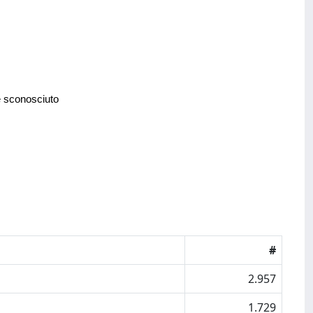
e sconosciuto
#
2.957
1.729