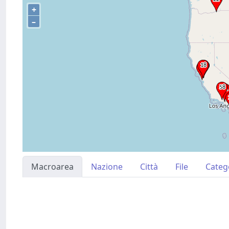
+
–
Macroarea
Nazione
Città
File
Categ