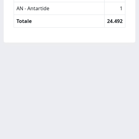
AN - Antartide
1
Totale
24.492
Powered by
IRIS
-
about IRIS
-