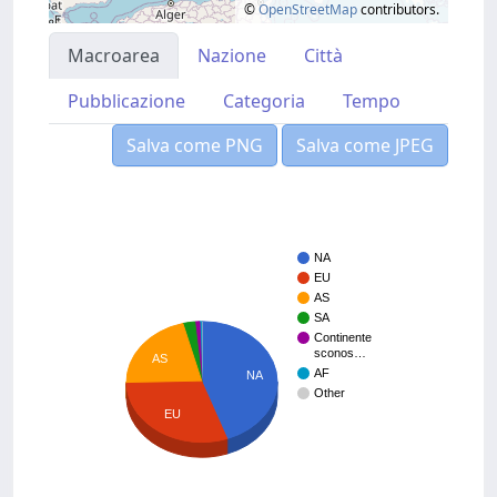
©
OpenStreetMap
contributors.
Macroarea
Nazione
Città
Pubblicazione
Categoria
Tempo
Salva come PNG
Salva come JPEG
NA
EU
AS
SA
Continente
sconos…
AS
AF
NA
Other
EU