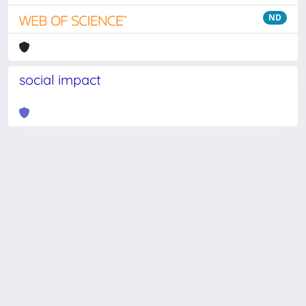
ND
social impact