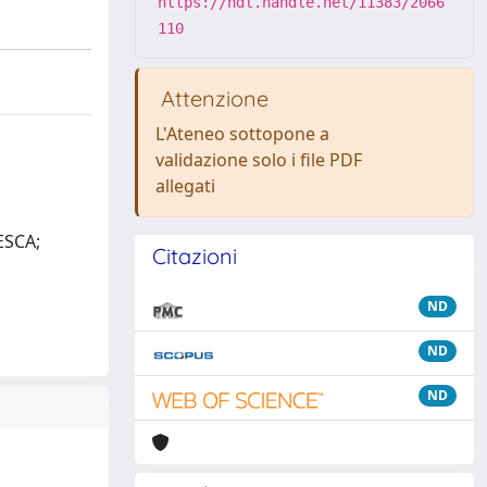
https://hdl.handle.net/11383/2066
110
Attenzione
L'Ateneo sottopone a
validazione solo i file PDF
allegati
ESCA;
Citazioni
ND
ND
ND