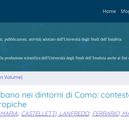
Home
Sfo
ti, pubblicazioni, attività) adottato dall'Università degli Studi dell’Insubria.
 produzione scientifica dell'Università degli Studi dell’Insubria anche ai fini d
(in Volume)
bano nei dintorni di Como: contes
ropiche
 MARIA
;
CASTELLETTI, LANFREDO
;
FERRARIO, M