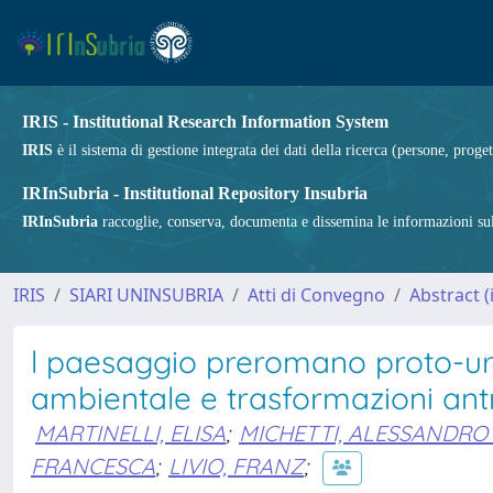
IRIS - Institutional Research Information System
IRIS
è il sistema di gestione integrata dei dati della ricerca (persone, proget
IRInSubria - Institutional Repository Insubria
IRInSubria
raccoglie, conserva, documenta e dissemina le informazioni sulla
IRIS
SIARI UNINSUBRIA
Atti di Convegno
Abstract 
l paesaggio preromano proto-ur
ambientale e trasformazioni ant
MARTINELLI, ELISA
;
MICHETTI, ALESSANDRO
FRANCESCA
;
LIVIO, FRANZ
;