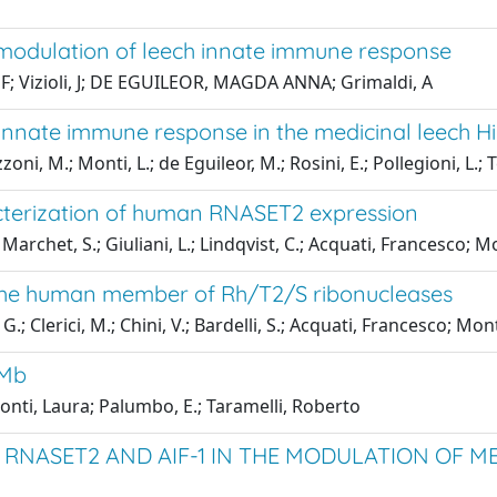
e modulation of leech innate immune response
, F; Vizioli, J; DE EGUILEOR, MAGDA ANNA; Grimaldi, A
 innate immune response in the medicinal leech 
oni, M.; Monti, L.; de Eguileor, M.; Rosini, E.; Pollegioni, L.; 
terization of human RNASET2 expression
 Marchet, S.; Giuliani, L.; Lindqvist, C.; Acquati, Francesco
f the human member of Rh/T2/S ribonucleases
, G.; Clerici, M.; Chini, V.; Bardelli, S.; Acquati, Francesco; 
 Mb
onti, Laura; Palumbo, E.; Taramelli, Roberto
RNASET2 AND AIF-1 IN THE MODULATION OF M