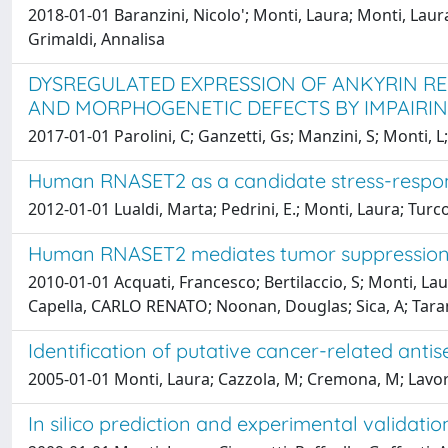
2018-01-01 Baranzini, Nicolo'; Monti, Laura; Monti, Lau
Grimaldi, Annalisa
DYSREGULATED EXPRESSION OF ANKYRIN R
AND MORPHOGENETIC DEFECTS BY IMPAIRI
2017-01-01 Parolini, C; Ganzetti, Gs; Manzini, S; Monti, L;
Human RNASET2 as a candidate stress-respon
2012-01-01 Lualdi, Marta; Pedrini, E.; Monti, Laura; Turc
Human RNASET2 mediates tumor suppression by
2010-01-01 Acquati, Francesco; Bertilaccio, S; Monti, Laura
Capella, CARLO RENATO; Noonan, Douglas; Sica, A; Tara
Identification of putative cancer-related anti
2005-01-01 Monti, Laura; Cazzola, M; Cremona, M; Lavorg
In silico prediction and experimental validat