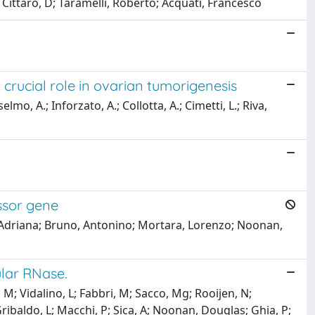
; Cittaro, D; Taramelli, Roberto; Acquati, Francesco
crucial role in ovarian tumorigenesis
mo, A.; Inforzato, A.; Collotta, A.; Cimetti, L.; Riva,
ssor gene
, Adriana; Bruno, Antonino; Mortara, Lorenzo; Noonan,
lar RNase.
, M; Vidalino, L; Fabbri, M; Sacco, Mg; Rooijen, N;
ribaldo, L; Macchi, P; Sica, A; Noonan, Douglas; Ghia, P;