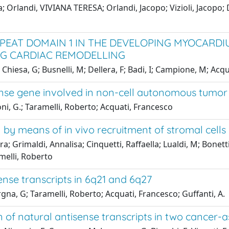
ra; Orlandi, VIVIANA TERESA; Orlandi, Jacopo; Vizioli, Jac
EPEAT DOMAIN 1 IN THE DEVELOPING MYOCAR
NG CARDIAC REMODELLING
 Chiesa, G; Busnelli, M; Dellera, F; Badi, I; Campione, M; Acqu
se gene involved in non-cell autonomous tumor 
oni, G.; Taramelli, Roberto; Acquati, Francesco
 means of in vivo recruitment of stromal cells
; Grimaldi, Annalisa; Cinquetti, Raffaella; Lualdi, M; Bonetti, 
melli, Roberto
sense transcripts in 6q21 and 6q27
na, G; Taramelli, Roberto; Acquati, Francesco; Guffanti, A.
ion of natural antisense transcripts in two cance