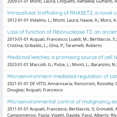
2009-01-01 Monti, Laura; Cinquetti, Raffaella; Guffanti, A
Intracellular trafficking of RNASET2, a novel
2012-01-01 Vidalino, L.; Monti, Laura; Haase, A.; Moro, A
Loss of function of Ribonuclease T2, an ancie
2013-01-01 Acquati, Francesco; Lualdi, M.; Bertilaccio, S.; 
Cristina; Gribaldo, L.; Ghia, P.; Taramelli, Roberto
Medicinal leeches: a promising source of cell l
2023-01-01 Marcolli, G.; Pulze, L.; Monti, L.; Baranzini, N.;
Microenvironment-mediated regulation of c
2021-01-01 DE VITO, Annarosaria; Roncoroni, Rossella; 
Douglas; Acquati, Francesco
Microenvironmental control of malignancy ex
2011-01-01 Acquati, Francesco; Bertilaccio, S; Grimaldi, A
Campomenosi, Paola; Vigetti, Davide; Passi, Alberto; Riva