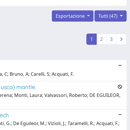
Esportazione
Tutti (47)
1
2
3
C; Bruno, A; Carelli, S; Acquati, F.
lusca) mantle.
 Serena; Monti, Laura; Valvassori, Roberto; DE EGUILEOR,
eech
G.; De Eguileor, M.; Vizioli, J.; Taramelli, R.; Acquati, F.;