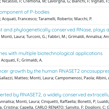
; Nicassio, F; Cremona, M; Lavorgna, G; Bianchi, F; Vignati, F
 component of P-bodies
.; Acquati, Francesco; Taramelli, Roberto; Macchi, P.
nt and phylogenetically conserved RNase, plays a 
Monti, Laura; Turconi, G.; Fabbri, M.; Grimaldi, Annalisa; Ansel
ines with multiple biotechnological applications
 Acquati, F.; Grimaldi, A.
ancer growth by the human RNASET2 oncosuppre
Gallazzi, Matteo; Monti, Laura; Campomenosi, Paola; Albini
erted by RNASET2, a widely conserved extracellu
nnalisa; Monti, Laura; Cinquetti, Raffaella; Bonetti, P; Lualdi
, Cristina; Capella, CARLO RENATO; Sanvito, F; Doglioni, C; G