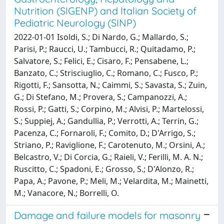
Nutrition (SIGENP) and Italian Society of
Pediatric Neurology (SINP)
2022-01-01 Isoldi, S.; Di Nardo, G.; Mallardo, S.;
Parisi, P.; Raucci, U.; Tambucci, R.; Quitadamo, P.;
Salvatore, S.; Felici, E.; Cisaro, F.; Pensabene, L.;
Banzato, C.; Strisciuglio, C.; Romano, C.; Fusco, P.;
Rigotti, F.; Sansotta, N.; Caimmi, S.; Savasta, S.; Zuin,
G.; Di Stefano, M.; Provera, S.; Campanozzi, A.;
Rossi, P.; Gatti, S.; Corpino, M.; Alvisi, P.; Martelossi,
S.; Suppiej, A.; Gandullia, P.; Verrotti, A.; Terrin, G.;
Pacenza, C.; Fornaroli, F.; Comito, D.; D'Arrigo, S.;
Striano, P.; Raviglione, F.; Carotenuto, M.; Orsini, A.;
Belcastro, V.; Di Corcia, G.; Raieli, V.; Ferilli, M. A. N.;
Ruscitto, C.; Spadoni, E.; Grosso, S.; D'Alonzo, R.;
Papa, A.; Pavone, P.; Meli, M.; Velardita, M.; Mainetti,
M.; Vanacore, N.; Borrelli, O.
Damage and failure models for masonry