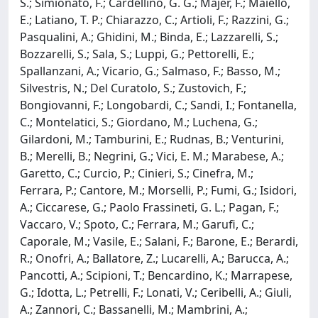
S.; Simionato, F.; Cardellino, G. G.; Majer, F.; Maiello,
E.; Latiano, T. P.; Chiarazzo, C.; Artioli, F.; Razzini, G.;
Pasqualini, A.; Ghidini, M.; Binda, E.; Lazzarelli, S.;
Bozzarelli, S.; Sala, S.; Luppi, G.; Pettorelli, E.;
Spallanzani, A.; Vicario, G.; Salmaso, F.; Basso, M.;
Silvestris, N.; Del Curatolo, S.; Zustovich, F.;
Bongiovanni, F.; Longobardi, C.; Sandi, I.; Fontanella,
C.; Montelatici, S.; Giordano, M.; Luchena, G.;
Gilardoni, M.; Tamburini, E.; Rudnas, B.; Venturini,
B.; Merelli, B.; Negrini, G.; Vici, E. M.; Marabese, A.;
Garetto, C.; Curcio, P.; Cinieri, S.; Cinefra, M.;
Ferrara, P.; Cantore, M.; Morselli, P.; Fumi, G.; Isidori,
A.; Ciccarese, G.; Paolo Frassineti, G. L.; Pagan, F.;
Vaccaro, V.; Spoto, C.; Ferrara, M.; Garufi, C.;
Caporale, M.; Vasile, E.; Salani, F.; Barone, E.; Berardi,
R.; Onofri, A.; Ballatore, Z.; Lucarelli, A.; Barucca, A.;
Pancotti, A.; Scipioni, T.; Bencardino, K.; Marrapese,
G.; Idotta, L.; Petrelli, F.; Lonati, V.; Ceribelli, A.; Giuli,
A.; Zannori, C.; Bassanelli, M.; Mambrini, A.;