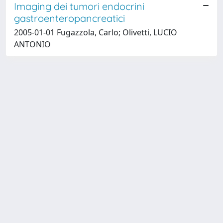
Imaging dei tumori endocrini
gastroenteropancreatici
2005-01-01 Fugazzola, Carlo; Olivetti, LUCIO
ANTONIO
Powered by
IRIS
-
about IRIS
-
Utilizzo dei cookie
-
Privacy
Copyright © 2026