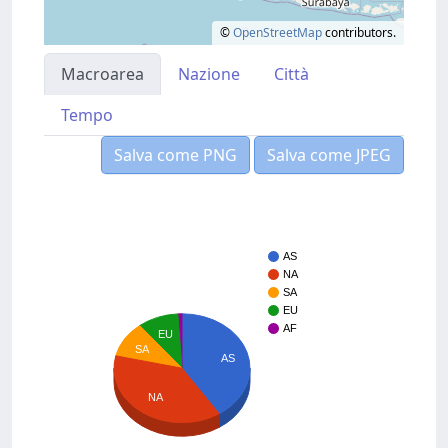
©
OpenStreetMap
contributors.
Macroarea
Nazione
Città
Tempo
Salva come PNG
Salva come JPEG
AS
NA
SA
EU
AF
EU
SA
AS
NA