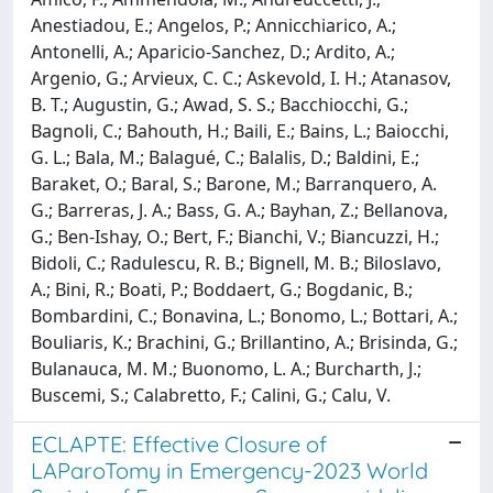
Anestiadou, E.; Angelos, P.; Annicchiarico, A.;
Antonelli, A.; Aparicio-Sanchez, D.; Ardito, A.;
Argenio, G.; Arvieux, C. C.; Askevold, I. H.; Atanasov,
B. T.; Augustin, G.; Awad, S. S.; Bacchiocchi, G.;
Bagnoli, C.; Bahouth, H.; Baili, E.; Bains, L.; Baiocchi,
G. L.; Bala, M.; Balagué, C.; Balalis, D.; Baldini, E.;
Baraket, O.; Baral, S.; Barone, M.; Barranquero, A.
G.; Barreras, J. A.; Bass, G. A.; Bayhan, Z.; Bellanova,
G.; Ben-Ishay, O.; Bert, F.; Bianchi, V.; Biancuzzi, H.;
Bidoli, C.; Radulescu, R. B.; Bignell, M. B.; Biloslavo,
A.; Bini, R.; Boati, P.; Boddaert, G.; Bogdanic, B.;
Bombardini, C.; Bonavina, L.; Bonomo, L.; Bottari, A.;
Bouliaris, K.; Brachini, G.; Brillantino, A.; Brisinda, G.;
Bulanauca, M. M.; Buonomo, L. A.; Burcharth, J.;
Buscemi, S.; Calabretto, F.; Calini, G.; Calu, V.
ECLAPTE: Effective Closure of
LAParoTomy in Emergency-2023 World