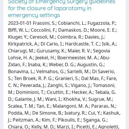
Society of Emergency Surgery guidelines
for the closure of laparotomy in
emergency settings
2023-01-01 Frassini, S.; Cobianchi, L.; Fugazzola, P.;
Biffl, W. L.; Coccolini, F.; Damaskos, D.; Moore, E. E.;
Kluger, Y.; Ceresoli, M.; Coimbra, R.; Davies, J.;
Kirkpatrick, A.; Di Carlo, I.; Hardcastle, T. C.; Isik, A.;
Chiarugi, M.; Gurusamy, K.; Maier, R. V.; Segovia
Lohse, H. A.; Jeekel, H.; Boermeester, M. A.; Abu-
Zidan, F.; Inaba, K.; Weber, D. G.; Augustin, G.;
Bonavina, L.; Velmahos, G.; Sartelli, M.; Di Saverio,
S.; Ten Broek, R. P. G.; Granieri, S.; Dal Mas, F.; Fare,
C. N.; Peverada, J.; Zanghi, S.; Vigano, J.; Tomasoni,
M.; Dominioni, T.; Cicuttin, E.; Hecker, A.; Tebala, G.
D.; Galante, J. M.; Wani, I.; Khokha, V.; Sugrue, M.;
Scalea, T. M.; Tan, E.; Malangoni, M. A.; Pararas, N.;
Podda, M.; De Simone, B.; Ivatury, R.; Cui, Y.; Kashuk,
J.; Peitzman, A.; Kim, F.; Pikoulis, E.; Sganga, G.;
Chiara, O.; Kelly, M. D.; Marzi, I.; Picetti, E.; Agnoletti,