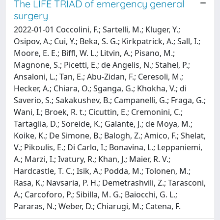
The LIFE TRIAD of emergency general
surgery
2022-01-01 Coccolini, F.; Sartelli, M.; Kluger, Y.;
Osipov, A.; Cui, Y.; Beka, S. G.; Kirkpatrick, A.; Sall, I.;
Moore, E. E.; Biffl, W. L.; Litvin, A.; Pisano, M.;
Magnone, S.; Picetti, E.; de Angelis, N.; Stahel, P.;
Ansaloni, L.; Tan, E.; Abu-Zidan, F.; Ceresoli, M.;
Hecker, A.; Chiara, O.; Sganga, G.; Khokha, V.; di
Saverio, S.; Sakakushev, B.; Campanelli, G.; Fraga, G.;
Wani, I.; Broek, R. t.; Cicuttin, E.; Cremonini, C.;
Tartaglia, D.; Soreide, K.; Galante, J.; de Moya, M.;
Koike, K.; De Simone, B.; Balogh, Z.; Amico, F.; Shelat,
V.; Pikoulis, E.; Di Carlo, I.; Bonavina, L.; Leppaniemi,
A.; Marzi, I.; Ivatury, R.; Khan, J.; Maier, R. V.;
Hardcastle, T. C.; Isik, A.; Podda, M.; Tolonen, M.;
Rasa, K.; Navsaria, P. H.; Demetrashvili, Z.; Tarasconi,
A.; Carcoforo, P.; Sibilla, M. G.; Baiocchi, G. L.;
Pararas, N.; Weber, D.; Chiarugi, M.; Catena, F.