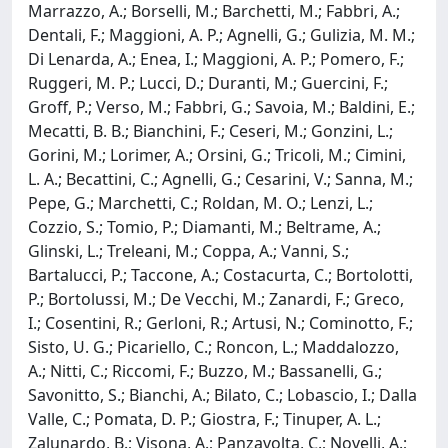
Marrazzo, A.; Borselli, M.; Barchetti, M.; Fabbri, A.;
Dentali, F.; Maggioni, A. P.; Agnelli, G.; Gulizia, M. M.;
Di Lenarda, A.; Enea, I.; Maggioni, A. P.; Pomero, F.;
Ruggeri, M. P.; Lucci, D.; Duranti, M.; Guercini, F.;
Groff, P.; Verso, M.; Fabbri, G.; Savoia, M.; Baldini, E.;
Mecatti, B. B.; Bianchini, F.; Ceseri, M.; Gonzini, L.;
Gorini, M.; Lorimer, A.; Orsini, G.; Tricoli, M.; Cimini,
L. A.; Becattini, C.; Agnelli, G.; Cesarini, V.; Sanna, M.;
Pepe, G.; Marchetti, C.; Roldan, M. O.; Lenzi, L.;
Cozzio, S.; Tomio, P.; Diamanti, M.; Beltrame, A.;
Glinski, L.; Treleani, M.; Coppa, A.; Vanni, S.;
Bartalucci, P.; Taccone, A.; Costacurta, C.; Bortolotti,
P.; Bortolussi, M.; De Vecchi, M.; Zanardi, F.; Greco,
I.; Cosentini, R.; Gerloni, R.; Artusi, N.; Cominotto, F.;
Sisto, U. G.; Picariello, C.; Roncon, L.; Maddalozzo,
A.; Nitti, C.; Riccomi, F.; Buzzo, M.; Bassanelli, G.;
Savonitto, S.; Bianchi, A.; Bilato, C.; Lobascio, I.; Dalla
Valle, C.; Pomata, D. P.; Giostra, F.; Tinuper, A. L.;
Zalunardo, B.; Visona, A.; Panzavolta, C.; Novelli, A.;