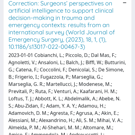
Correction: Surgeons’ perspectives on
artificial intelligence to support clinical
decision-making in trauma and
emergency contexts: results from an
international survey (World Journal of
Emergency Surgery, (2023), 18, 1, (1),
10.1186/s13017-022-00467-3)
2023-01-01 Cobianchi, L.; Piccolo, D.; Dal Mas, F.;
Agnoletti, V.; Ansaloni, L.; Balch, J.; Biffl, W.; Butturini,
G.; Catena, F.; Coccolini, F.; Denicolai, S.; De Simone,
B.; Frigerio, I.; Fugazzola, P.; Marseglia, G.;
Marseglia, G. R.; Martellucci, J.; Modenese, M.;
Previtali, P.; Ruta, F.; Venturi, A.; Kaafarani, H. M.;
Loftus, T. J.; Abbott, K. L.; Abdelmalik, A.; Abebe, N.
S.; Abu-Zidan, F.; Adam, Y. A. Y.; Adamou, H.;
Adamovich, D. M.; Agresta, F.; Agrusa, A.; Akin, E.;
Alessiani, M.; Alexandrino, H.; Ali, S. M.; Mihai, V. A.;
Almeida, P. M.; Al-Shehari, M. M.; Altomare, M.;
Amico, F.; Ammendola, M.; Andreuccetti, J.;