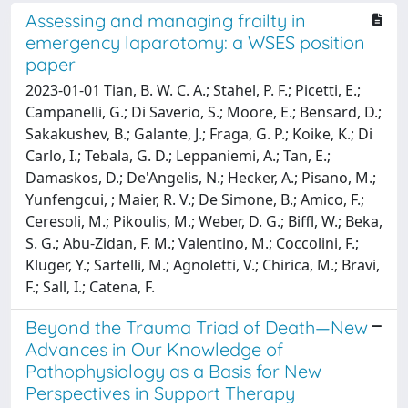
Assessing and managing frailty in
emergency laparotomy: a WSES position
paper
2023-01-01 Tian, B. W. C. A.; Stahel, P. F.; Picetti, E.;
Campanelli, G.; Di Saverio, S.; Moore, E.; Bensard, D.;
Sakakushev, B.; Galante, J.; Fraga, G. P.; Koike, K.; Di
Carlo, I.; Tebala, G. D.; Leppaniemi, A.; Tan, E.;
Damaskos, D.; De'Angelis, N.; Hecker, A.; Pisano, M.;
Yunfengcui, ; Maier, R. V.; De Simone, B.; Amico, F.;
Ceresoli, M.; Pikoulis, M.; Weber, D. G.; Biffl, W.; Beka,
S. G.; Abu-Zidan, F. M.; Valentino, M.; Coccolini, F.;
Kluger, Y.; Sartelli, M.; Agnoletti, V.; Chirica, M.; Bravi,
F.; Sall, I.; Catena, F.
Beyond the Trauma Triad of Death—New
Advances in Our Knowledge of
Pathophysiology as a Basis for New
Perspectives in Support Therapy