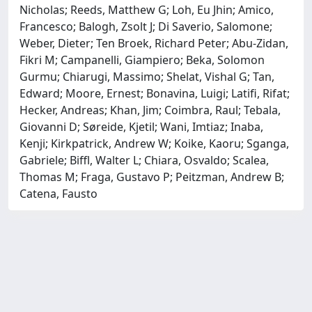
Nicholas; Reeds, Matthew G; Loh, Eu Jhin; Amico,
Francesco; Balogh, Zsolt J; Di Saverio, Salomone;
Weber, Dieter; Ten Broek, Richard Peter; Abu-Zidan,
Fikri M; Campanelli, Giampiero; Beka, Solomon
Gurmu; Chiarugi, Massimo; Shelat, Vishal G; Tan,
Edward; Moore, Ernest; Bonavina, Luigi; Latifi, Rifat;
Hecker, Andreas; Khan, Jim; Coimbra, Raul; Tebala,
Giovanni D; Søreide, Kjetil; Wani, Imtiaz; Inaba,
Kenji; Kirkpatrick, Andrew W; Koike, Kaoru; Sganga,
Gabriele; Biffl, Walter L; Chiara, Osvaldo; Scalea,
Thomas M; Fraga, Gustavo P; Peitzman, Andrew B;
Catena, Fausto