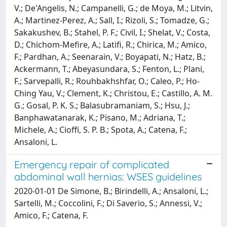
V.; De'Angelis, N.; Campanelli, G.; de Moya, M.; Litvin,
A.; Martinez-Perez, A.; Sall, I.; Rizoli, S.; Tomadze, G.;
Sakakushev, B.; Stahel, P. F.; Civil, I.; Shelat, V.; Costa,
D.; Chichom-Mefire, A.; Latifi, R.; Chirica, M.; Amico,
F.; Pardhan, A.; Seenarain, V.; Boyapati, N.; Hatz, B.;
Ackermann, T.; Abeyasundara, S.; Fenton, L.; Plani,
F.; Sarvepalli, R.; Rouhbakhshfar, O.; Caleo, P.; Ho-
Ching Yau, V.; Clement, K.; Christou, E.; Castillo, A. M.
G.; Gosal, P. K. S.; Balasubramaniam, S.; Hsu, J.;
Banphawatanarak, K.; Pisano, M.; Adriana, T.;
Michele, A.; Cioffi, S. P. B.; Spota, A.; Catena, F.;
Ansaloni, L.
Emergency repair of complicated
abdominal wall hernias: WSES guidelines
2020-01-01 De Simone, B.; Birindelli, A.; Ansaloni, L.;
Sartelli, M.; Coccolini, F.; Di Saverio, S.; Annessi, V.;
Amico, F.; Catena, F.