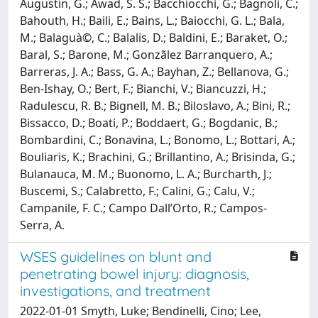
Augustin, G.; Awad, S. S.; Bacchiocchi, G.; Bagnoli, C.;
Bahouth, H.; Baili, E.; Bains, L.; Baiocchi, G. L.; Bala,
M.; Balaguà©, C.; Balalis, D.; Baldini, E.; Baraket, O.;
Baral, S.; Barone, M.; Gonzãlez Barranquero, A.;
Barreras, J. A.; Bass, G. A.; Bayhan, Z.; Bellanova, G.;
Ben-Ishay, O.; Bert, F.; Bianchi, V.; Biancuzzi, H.;
Radulescu, R. B.; Bignell, M. B.; Biloslavo, A.; Bini, R.;
Bissacco, D.; Boati, P.; Boddaert, G.; Bogdanic, B.;
Bombardini, C.; Bonavina, L.; Bonomo, L.; Bottari, A.;
Bouliaris, K.; Brachini, G.; Brillantino, A.; Brisinda, G.;
Bulanauca, M. M.; Buonomo, L. A.; Burcharth, J.;
Buscemi, S.; Calabretto, F.; Calini, G.; Calu, V.;
Campanile, F. C.; Campo Dall’Orto, R.; Campos-
Serra, A.
WSES guidelines on blunt and
penetrating bowel injury: diagnosis,
investigations, and treatment
2022-01-01 Smyth, Luke; Bendinelli, Cino; Lee,