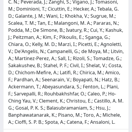
C. N.; Peverada, J.; Zanghi, S.; Vigano, J.; Tomasoni,
M.; Dominioni, T.; Cicuttin, E.; Hecker, A.; Tebala, G.
D.; Galante, J. M.; Wani, I.; Khokha, V.; Sugrue, M.;
Scalea, T. M.; Tan, E.; Malangoni, M. A.; Pararas, N.;
Podda, M.; De Simone, B.; Ivatury, R.; Cui, Y.; Kashuk,
J.; Peitzman, A.; Kim, F.; Pikoulis, E.; Sganga, G.;
Chiara, O.; Kelly, M. D.; Marzi, I.; Picetti, E.; Agnoletti,
V.; De'Angelis, N.; Campanelli, G.; de Moya, M.; Litvin,
A.; Martinez-Perez, A.; Sall, I.; Rizoli, S.; Tomadze, G.;
Sakakushev, B.; Stahel, P. F.; Civil, I.; Shelat, V.; Costa,
D.; Chichom-Mefire, A.; Latifi, R.; Chirica, M.; Amico,
F.; Pardhan, A.; Seenarain, V.; Boyapati, N.; Hatz, B.;
Ackermann, T.; Abeyasundara, S.; Fenton, L.; Plani,
F.; Sarvepalli, R.; Rouhbakhshfar, O.; Caleo, P.; Ho-
Ching Yau, V.; Clement, K.; Christou, E.; Castillo, A. M.
G.; Gosal, P. K. S.; Balasubramaniam, S.; Hsu, J.;
Banphawatanarak, K.; Pisano, M.; Toro, A.; Michele,
A.; Cioffi, S. P. B.; Spota, A.; Catena, F.; Ansaloni, L.