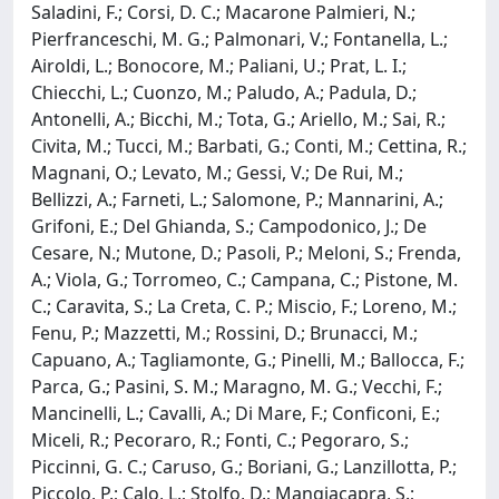
Saladini, F.; Corsi, D. C.; Macarone Palmieri, N.;
Pierfranceschi, M. G.; Palmonari, V.; Fontanella, L.;
Airoldi, L.; Bonocore, M.; Paliani, U.; Prat, L. I.;
Chiecchi, L.; Cuonzo, M.; Paludo, A.; Padula, D.;
Antonelli, A.; Bicchi, M.; Tota, G.; Ariello, M.; Sai, R.;
Civita, M.; Tucci, M.; Barbati, G.; Conti, M.; Cettina, R.;
Magnani, O.; Levato, M.; Gessi, V.; De Rui, M.;
Bellizzi, A.; Farneti, L.; Salomone, P.; Mannarini, A.;
Grifoni, E.; Del Ghianda, S.; Campodonico, J.; De
Cesare, N.; Mutone, D.; Pasoli, P.; Meloni, S.; Frenda,
A.; Viola, G.; Torromeo, C.; Campana, C.; Pistone, M.
C.; Caravita, S.; La Creta, C. P.; Miscio, F.; Loreno, M.;
Fenu, P.; Mazzetti, M.; Rossini, D.; Brunacci, M.;
Capuano, A.; Tagliamonte, G.; Pinelli, M.; Ballocca, F.;
Parca, G.; Pasini, S. M.; Maragno, M. G.; Vecchi, F.;
Mancinelli, L.; Cavalli, A.; Di Mare, F.; Conficoni, E.;
Miceli, R.; Pecoraro, R.; Fonti, C.; Pegoraro, S.;
Piccinni, G. C.; Caruso, G.; Boriani, G.; Lanzillotta, P.;
Piccolo, P.; Calo, L.; Stolfo, D.; Mangiacapra, S.;