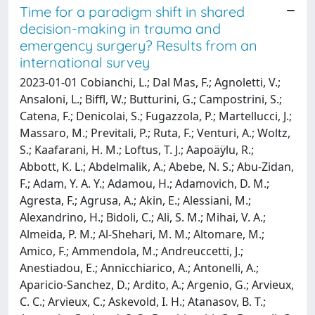
Time for a paradigm shift in shared
decision-making in trauma and
emergency surgery? Results from an
international survey
2023-01-01 Cobianchi, L.; Dal Mas, F.; Agnoletti, V.;
Ansaloni, L.; Biffl, W.; Butturini, G.; Campostrini, S.;
Catena, F.; Denicolai, S.; Fugazzola, P.; Martellucci, J.;
Massaro, M.; Previtali, P.; Ruta, F.; Venturi, A.; Woltz,
S.; Kaafarani, H. M.; Loftus, T. J.; Aapoäÿlu, R.;
Abbott, K. L.; Abdelmalik, A.; Abebe, N. S.; Abu-Zidan,
F.; Adam, Y. A. Y.; Adamou, H.; Adamovich, D. M.;
Agresta, F.; Agrusa, A.; Akin, E.; Alessiani, M.;
Alexandrino, H.; Bidoli, C.; Ali, S. M.; Mihai, V. A.;
Almeida, P. M.; Al-Shehari, M. M.; Altomare, M.;
Amico, F.; Ammendola, M.; Andreuccetti, J.;
Anestiadou, E.; Annicchiarico, A.; Antonelli, A.;
Aparicio-Sanchez, D.; Ardito, A.; Argenio, G.; Arvieux,
C. C.; Arvieux, C.; Askevold, I. H.; Atanasov, B. T.;