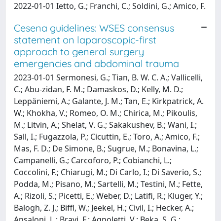
2022-01-01 Ietto, G.; Franchi, C.; Soldini, G.; Amico, F.
Cesena guidelines: WSES consensus
statement on laparoscopic-first
approach to general surgery
emergencies and abdominal trauma
2023-01-01 Sermonesi, G.; Tian, B. W. C. A.; Vallicelli,
C.; Abu‑zidan, F. M.; Damaskos, D.; Kelly, M. D.;
Leppäniemi, A.; Galante, J. M.; Tan, E.; Kirkpatrick, A.
W.; Khokha, V.; Romeo, O. M.; Chirica, M.; Pikoulis,
M.; Litvin, A.; Shelat, V. G.; Sakakushev, B.; Wani, I.;
Sall, I.; Fugazzola, P.; Cicuttin, E.; Toro, A.; Amico, F.;
Mas, F. D.; De Simone, B.; Sugrue, M.; Bonavina, L.;
Campanelli, G.; Carcoforo, P.; Cobianchi, L.;
Coccolini, F.; Chiarugi, M.; Di Carlo, I.; Di Saverio, S.;
Podda, M.; Pisano, M.; Sartelli, M.; Testini, M.; Fette,
A.; Rizoli, S.; Picetti, E.; Weber, D.; Latifi, R.; Kluger, Y.;
Balogh, Z. J.; Biffl, W.; Jeekel, H.; Civil, I.; Hecker, A.;
Ansaloni, L.; Bravi, F.; Agnoletti, V.; Beka, S. G.;