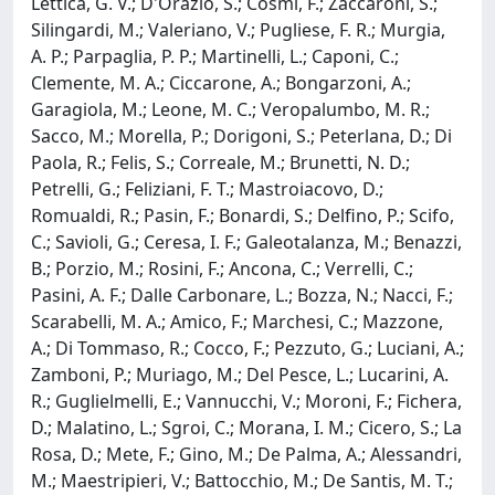
Lettica, G. V.; D'Orazio, S.; Cosmi, F.; Zaccaroni, S.;
Silingardi, M.; Valeriano, V.; Pugliese, F. R.; Murgia,
A. P.; Parpaglia, P. P.; Martinelli, L.; Caponi, C.;
Clemente, M. A.; Ciccarone, A.; Bongarzoni, A.;
Garagiola, M.; Leone, M. C.; Veropalumbo, M. R.;
Sacco, M.; Morella, P.; Dorigoni, S.; Peterlana, D.; Di
Paola, R.; Felis, S.; Correale, M.; Brunetti, N. D.;
Petrelli, G.; Feliziani, F. T.; Mastroiacovo, D.;
Romualdi, R.; Pasin, F.; Bonardi, S.; Delfino, P.; Scifo,
C.; Savioli, G.; Ceresa, I. F.; Galeotalanza, M.; Benazzi,
B.; Porzio, M.; Rosini, F.; Ancona, C.; Verrelli, C.;
Pasini, A. F.; Dalle Carbonare, L.; Bozza, N.; Nacci, F.;
Scarabelli, M. A.; Amico, F.; Marchesi, C.; Mazzone,
A.; Di Tommaso, R.; Cocco, F.; Pezzuto, G.; Luciani, A.;
Zamboni, P.; Muriago, M.; Del Pesce, L.; Lucarini, A.
R.; Guglielmelli, E.; Vannucchi, V.; Moroni, F.; Fichera,
D.; Malatino, L.; Sgroi, C.; Morana, I. M.; Cicero, S.; La
Rosa, D.; Mete, F.; Gino, M.; De Palma, A.; Alessandri,
M.; Maestripieri, V.; Battocchio, M.; De Santis, M. T.;