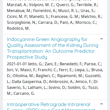
Marziali, A.; Volponi, M. C.; Querci, G.; Terribile, R.;
Menabue, M.; Fiorentini, A.; Musci, R. L.; Uras, S.;
Cicini, M. P.; Manetti, S.; Francese, G. M.; Melchio, R.;
Scorpiglione, N.; Carrara, D.; Pani, A.; Morisco, C.;
Rodolico, M.
Indocyanine Green Angiography for
Quality Assessment of the Kidney During
Transplantation: An Outcome Predictor
Prospective Study
2021-01-01 Ietto, G.; Zani, E.; Benedetti, F.; Parise, C.;
Iori, V.; Masci, F.; Franchi, C.; Ferri, E.; Liepa, L.; Brusa,
D.; Oltolina, M.; Baglieri, C.; Ripamonti, M.; Guzzetti,
L.; Dalla Gasperina, D.; Ambrosini, A.; Amico, F.; Di
Saverio, S.; Latham, L.; Iovino, D.; Soldini, G.; Tozzi,
M.; Carcano, G.
Intraoperative Retrograde Intrarenal