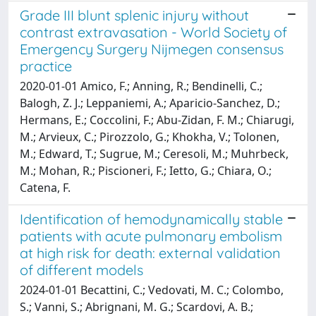
Grade III blunt splenic injury without
contrast extravasation - World Society of
Emergency Surgery Nijmegen consensus
practice
2020-01-01 Amico, F.; Anning, R.; Bendinelli, C.;
Balogh, Z. J.; Leppaniemi, A.; Aparicio-Sanchez, D.;
Hermans, E.; Coccolini, F.; Abu-Zidan, F. M.; Chiarugi,
M.; Arvieux, C.; Pirozzolo, G.; Khokha, V.; Tolonen,
M.; Edward, T.; Sugrue, M.; Ceresoli, M.; Muhrbeck,
M.; Mohan, R.; Piscioneri, F.; Ietto, G.; Chiara, O.;
Catena, F.
Identification of hemodynamically stable
patients with acute pulmonary embolism
at high risk for death: external validation
of different models
2024-01-01 Becattini, C.; Vedovati, M. C.; Colombo,
S.; Vanni, S.; Abrignani, M. G.; Scardovi, A. B.;