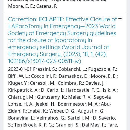
Moore, E. E.; Catena, F.
Correction: ECLAPTE: Effective Closure of
LAParoTomy in Emergency—2023 World
Society of Emergency Surgery guidelines
for the closure of laparotomy in
emergency settings (World Journal of
Emergency Surgery, (2023), 18, 1, (42),
10.1186/s13017-023-00511-w)
2023-01-01 Frassini, S.; Cobianchi, L.; Fugazzola, P.;
Biffl, W. L.; Coccolini, F.; Damaskos, D.; Moore, E. E.;
Kluger, Y.; Ceresoli, M.; Coimbra, R.; Davies, J.;
Kirkpatrick, A.; Di Carlo, I.; Hardcastle, T. C.; Isik, A.;
Chiarugi, M.; Gurusamy, K.; Maier, R. V.; Segovia
Lohse, H. A.; Jeekel, H.; Boermeester, M. A.; Abu-
Zidan, F.; Inaba, K.; Weber, D. G.; Augustin, G.;
Bonavina, L.; Velmahos, G.; Sartelli, M.; Di Saverio,
S.; Ten Broek, R. P. G.; Granieri, S.; Dal Mas, F.; Fare,