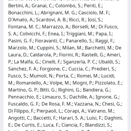
Bertini, A.; Granai, C.; Colombo, S.; Periti, E.;
Bonacchini, L.; Abrignani, M. G.; Casciolo, M. F.;
D'Amato, A.; Scardovi, A. B.; Ricci, R.; Iosi, S.;
Fontana, M. C.; Marrazzo, A.; Borselli, M.; Di Fusco,
S. A.; Colivicchi, F.; Enea, I.; Triggiani, M.; Papa, I.;
Pasini, G. F.; Fioravanti, C.; Panarello, S.; Raggi, F.;
Marzolo, M.; Cuppini, S.; Milan, M.; Barchetti, M.; De
Laura, D.; Caldarola, P.; Fiorini, R.; Rastelli, G.; Ameri,
P.; La Malfa, G.; Cinelli, F.; Sganzerla, P. C.; Ubaldi, S.;
Sanchez, F. A.; Forgione, C.; Cuccia, C.; Predieri, S.;
Fusco, S.; Mumoli, N.; Porta, C.; Romei, M.; Lucidi,
M.; Romaniello, A.; Volpe, M.; Mogni, P.; Pizzolato, E.;
Martino, G. P.; Bitti, G.; Righini, G.; Bandiera, G.;
Pennacchio, E.; Limauro, S.; Dachille, A.; Ignone, G.;
Fuscaldo, G. F.; De Rosa, F. M.; Vazzana, N.; Chesi, G.;
Di Filippo, F.; Pierpaoli, L.; Corapi, A.; Vatrano, M.;
Angotti, C.; Baccetti, F.; Harari, S. A.; Luisi, F.; Daghini,
E.; De Curtis, E.; Luca, F.; Ciancia, F.; Blandizzi, S.;