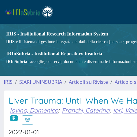
IRIS - Institutional Research Information System
IRIS
è il sistema di gestione integrata dei dati della ricerca (persone, proget
IRInSubria - Institutional Repository Insubria
IRInSubria
raccoglie, conserva, documenta e dissemina le informazioni sulla
IRIS
SIARI UNINSUBRIA
Articoli su Riviste
Articolo s
Liver Trauma: Until When We Ha
Iovino, Domenico
;
Franchi, Caterina
;
Iori, Val
2022-01-01