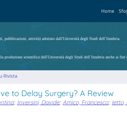
Home
Sfo
ti, pubblicazioni, attività) adottato dall'Università degli Studi dell’Insubria.
 produzione scientifica dell'Università degli Studi dell’Insubria anche ai fini d
u Rivista
ve to Delay Surgery? A Review
entina
;
Inversini, Davide
;
Amico, Francesco
;
Ietto,