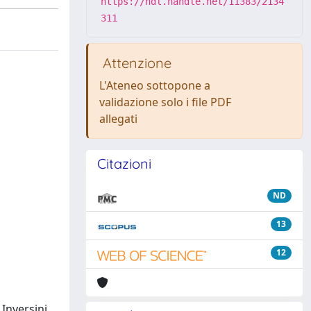
https://hdl.handle.net/11383/2134
311
Attenzione
L'Ateneo sottopone a
validazione solo i file PDF
allegati
Citazioni
ND
13
12
 Inversini,