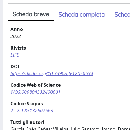
Scheda breve
Scheda completa
Sched
Anno
2022
Rivista
LIFE
DOI
https://dx.doi.org/10.3390/life12050694
Codice Web of Science
WOS:000804332400001
Codice Scopus
2-s2.0-85132607663
Tutti gli autori
García, Inés Cañas; Villalba, Julio Santoyo; Iovino, Dome