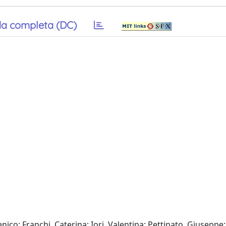
a completa (DC)
nico; Franchi, Caterina; Iori, Valentina; Pettinato, Giuseppe;