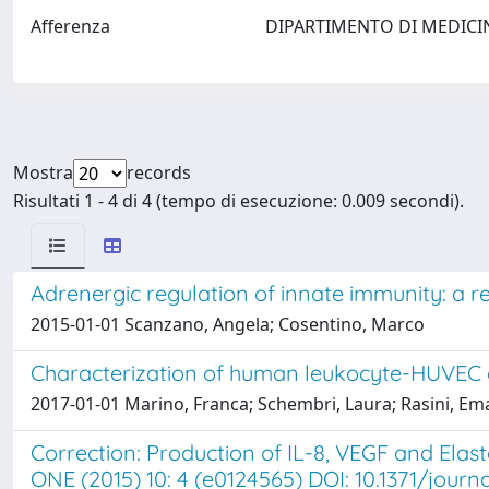
Afferenza
DIPARTIMENTO DI MEDICINA
Mostra
records
Risultati 1 - 4 di 4 (tempo di esecuzione: 0.009 secondi).
Adrenergic regulation of innate immunity: a r
2015-01-01 Scanzano, Angela; Cosentino, Marco
Characterization of human leukocyte-HUVEC a
2017-01-01 Marino, Franca; Schembri, Laura; Rasini, Em
Correction: Production of IL-8, VEGF and Elast
ONE (2015) 10: 4 (e0124565) DOI: 10.1371/journ