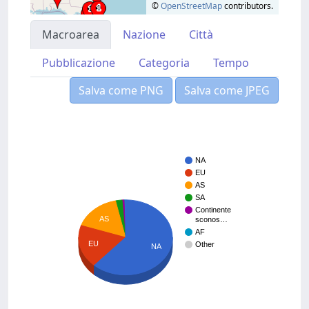
©
OpenStreetMap
contributors.
Macroarea
Nazione
Città
Pubblicazione
Categoria
Tempo
Salva come PNG
Salva come JPEG
NA
EU
AS
SA
Continente
AS
sconos…
AF
EU
Other
NA