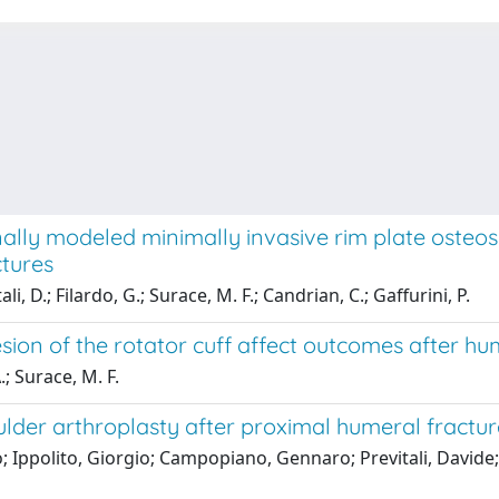
ally modeled minimally invasive rim plate osteos
ctures
i, D.; Filardo, G.; Surace, M. F.; Candrian, C.; Gaffurini, P.
esion of the rotator cuff affect outcomes after h
.; Surace, M. F.
ulder arthroplasty after proximal humeral fractur
io; Ippolito, Giorgio; Campopiano, Gennaro; Previtali, David