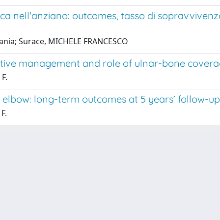
ca nell'anziano: outcomes, tasso di sopravvivenza 
efania; Surace, MICHELE FRANCESCO
vative management and role of ulnar-bone cover
 F.
the elbow: long-term outcomes at 5 years’ follow-up
F.
-
Privacy