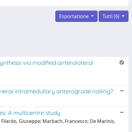
Esportazione
Tutti (6)
ynthesis via modified anterolateral
umeral intramedullary anterograde nailing?
es: A multicentre study
e; Filardo, Giuseppe; Marbach, Francesco; De Marinis,