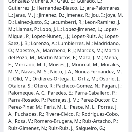
Gonzalez-Munera, A.; Grau, E.; Guirado, L.;
Gutierrez, J.; Hernandez-Blasco, L.; Jara-Palomares,
L.; Jaras, M. J.; Jimenez, D.; Jimenez, R.; Jou, I.; Joya, M.
D.; Lainez-Justo, S.; Lecumberri, R.; Leon-Ramirez, J.
M.; Llamas, P.; Lobo, J. L.; Lopez-Jimenez, L.; Lopez-
Miguel, P.; Lopez-Nunez, J. J.; Lopez-Ruiz, A.; Lopez-
Saez, J. B.; Lorenzo, A.; Lumbierres, M.; Madridano,
O.; Maestre, A.; Marchena, P. J.; Marcos, M.; Martin
del Pozo, M.; Martin-Martos, F.; Maza, J. M.; Mena,
E.; Mercado, M. I.; Moises, J.; Monreal, M.; Morales,
M. V.; Navas, M. S.; Nieto, J. A.; Nunez-Fernandez, M.
J.; Olid, M.; Ordieres-Ortega, L.; Ortiz, M.; Osorio, J.;
Otalora, S.; Otero, R.; Pacheco-Gomez, N.; Pagan, J.;
Palomeque, A. C.; Paredes, E.; Parra-Caballero, P.;
Parra-Rosado, P.; Pedrajas, J. M.; Perez-Ductor, C.;
Perez-Pinar, M.; Peris, M. L.; Pesce, M. L.; Porras, J.
A.; Puchades, R.; Rivera-Civico, F.; Rodriguez-Cobo,
A.; Rosa, V.; Romero-Brugera, M.; Ruiz-Artacho, P.;
Ruiz-Gimenez, N.; Ruiz-Ruiz, J.; Salgueiro, G.;