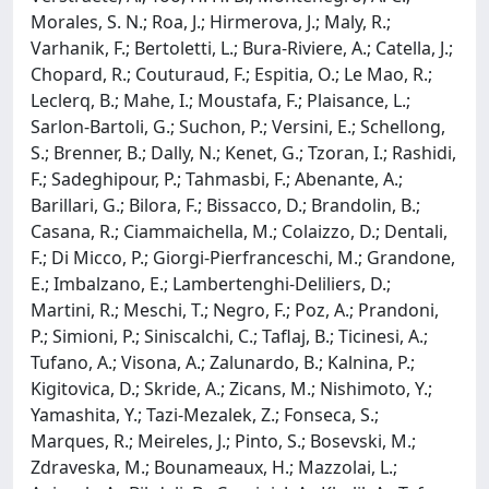
Morales, S. N.; Roa, J.; Hirmerova, J.; Maly, R.;
Varhanik, F.; Bertoletti, L.; Bura-Riviere, A.; Catella, J.;
Chopard, R.; Couturaud, F.; Espitia, O.; Le Mao, R.;
Leclerq, B.; Mahe, I.; Moustafa, F.; Plaisance, L.;
Sarlon-Bartoli, G.; Suchon, P.; Versini, E.; Schellong,
S.; Brenner, B.; Dally, N.; Kenet, G.; Tzoran, I.; Rashidi,
F.; Sadeghipour, P.; Tahmasbi, F.; Abenante, A.;
Barillari, G.; Bilora, F.; Bissacco, D.; Brandolin, B.;
Casana, R.; Ciammaichella, M.; Colaizzo, D.; Dentali,
F.; Di Micco, P.; Giorgi-Pierfranceschi, M.; Grandone,
E.; Imbalzano, E.; Lambertenghi-Deliliers, D.;
Martini, R.; Meschi, T.; Negro, F.; Poz, A.; Prandoni,
P.; Simioni, P.; Siniscalchi, C.; Taflaj, B.; Ticinesi, A.;
Tufano, A.; Visona, A.; Zalunardo, B.; Kalnina, P.;
Kigitovica, D.; Skride, A.; Zicans, M.; Nishimoto, Y.;
Yamashita, Y.; Tazi-Mezalek, Z.; Fonseca, S.;
Marques, R.; Meireles, J.; Pinto, S.; Bosevski, M.;
Zdraveska, M.; Bounameaux, H.; Mazzolai, L.;