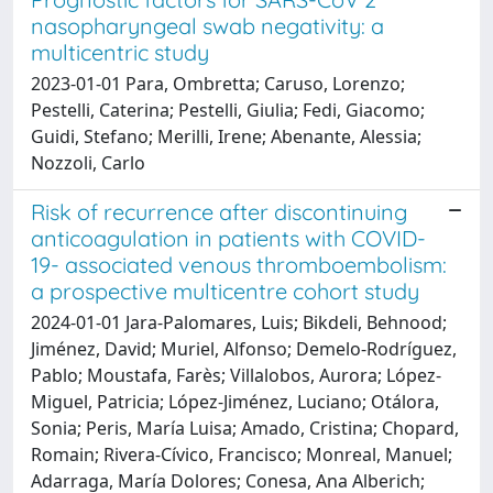
nasopharyngeal swab negativity: a
multicentric study
2023-01-01 Para, Ombretta; Caruso, Lorenzo;
Pestelli, Caterina; Pestelli, Giulia; Fedi, Giacomo;
Guidi, Stefano; Merilli, Irene; Abenante, Alessia;
Nozzoli, Carlo
Risk of recurrence after discontinuing
anticoagulation in patients with COVID-
19- associated venous thromboembolism:
a prospective multicentre cohort study
2024-01-01 Jara-Palomares, Luis; Bikdeli, Behnood;
Jiménez, David; Muriel, Alfonso; Demelo-Rodríguez,
Pablo; Moustafa, Farès; Villalobos, Aurora; López-
Miguel, Patricia; López-Jiménez, Luciano; Otálora,
Sonia; Peris, María Luisa; Amado, Cristina; Chopard,
Romain; Rivera-Cívico, Francisco; Monreal, Manuel;
Adarraga, María Dolores; Conesa, Ana Alberich;