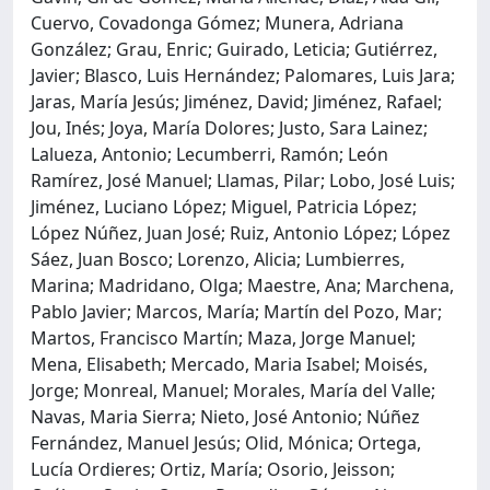
Cuervo, Covadonga Gómez; Munera, Adriana
González; Grau, Enric; Guirado, Leticia; Gutiérrez,
Javier; Blasco, Luis Hernández; Palomares, Luis Jara;
Jaras, María Jesús; Jiménez, David; Jiménez, Rafael;
Jou, Inés; Joya, María Dolores; Justo, Sara Lainez;
Lalueza, Antonio; Lecumberri, Ramón; León
Ramírez, José Manuel; Llamas, Pilar; Lobo, José Luis;
Jiménez, Luciano López; Miguel, Patricia López;
López Núñez, Juan José; Ruiz, Antonio López; López
Sáez, Juan Bosco; Lorenzo, Alicia; Lumbierres,
Marina; Madridano, Olga; Maestre, Ana; Marchena,
Pablo Javier; Marcos, María; Martín del Pozo, Mar;
Martos, Francisco Martín; Maza, Jorge Manuel;
Mena, Elisabeth; Mercado, Maria Isabel; Moisés,
Jorge; Monreal, Manuel; Morales, María del Valle;
Navas, Maria Sierra; Nieto, José Antonio; Núñez
Fernández, Manuel Jesús; Olid, Mónica; Ortega,
Lucía Ordieres; Ortiz, María; Osorio, Jeisson;