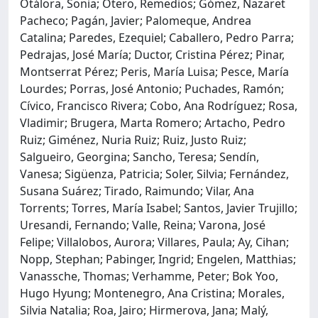
Otálora, Sonia; Otero, Remedios; Gómez, Nazaret
Pacheco; Pagán, Javier; Palomeque, Andrea
Catalina; Paredes, Ezequiel; Caballero, Pedro Parra;
Pedrajas, José María; Ductor, Cristina Pérez; Pinar,
Montserrat Pérez; Peris, María Luisa; Pesce, María
Lourdes; Porras, José Antonio; Puchades, Ramón;
Cívico, Francisco Rivera; Cobo, Ana Rodríguez; Rosa,
Vladimir; Brugera, Marta Romero; Artacho, Pedro
Ruiz; Giménez, Nuria Ruiz; Ruiz, Justo Ruiz;
Salgueiro, Georgina; Sancho, Teresa; Sendín,
Vanesa; Sigüenza, Patricia; Soler, Silvia; Fernández,
Susana Suárez; Tirado, Raimundo; Vilar, Ana
Torrents; Torres, María Isabel; Santos, Javier Trujillo;
Uresandi, Fernando; Valle, Reina; Varona, José
Felipe; Villalobos, Aurora; Villares, Paula; Ay, Cihan;
Nopp, Stephan; Pabinger, Ingrid; Engelen, Matthias;
Vanassche, Thomas; Verhamme, Peter; Bok Yoo,
Hugo Hyung; Montenegro, Ana Cristina; Morales,
Silvia Natalia; Roa, Jairo; Hirmerova, Jana; Malý,