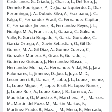
Castellanos, G.; Criado, J.; Chasco, L.; Del Toro, J.;
Demelo-Rodriguez, P.; De Juana-Izquierdo, C.; Diaz-
Peromingo, J. A.; Dubois-Silva, A.; Escribano, J. C.;
Falga, C.; Fernandez-Aracil, C.; Fernandez-Capitan,
C.; Fernandez-Jimenez, B.; Fernandez-Reyes, J. L.;
Fidalgo, M. A.; Francisco, I.; Gabara, C.; Galeano-
Valle, F.; Garcia-Bragado, F.; Garcia-Gonzalez, C.;
Garcia-Ortega, A.; Gavin-Sebastian, O.; Gil-De
Gomez, M. A.; Gil-Diaz, A.; Gomez-Cuervo, C.;
Gonzalez-Munera, A.; Grau, E.; Guirado, L.;
Gutierrez-Guisado, J.; Hernandez-Blasco, L.;
Hernandez-Molina, A.; Hernandez-Vidal, M. J.; Jara-
Palomares, L.; Jimenez, D.; Jou, I.; Joya, M. D.;
Lecumberri, R.; Llamas, P.; Lobo, J. L.; Lopez-Jimenez,
L.; Lopez-Miguel, P.; Lopez-Brull, H.; Lopez-Nunez, J.
J.; Lopez-Ruiz, A.; Lopez-Saez, J. B.; Lorenzo, A.;
Madridano, O.; Maestre, A.; Marchena, P. J.; Marcos,
M.; Martin del Pozo, M.; Martin-Martos, F.;
Martinez-Prado, R.; Maza, J. M.; Mena, E.; Mercado,