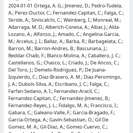
2024-01-01 Ortega, A. G.; Jimenez, D.; Pedro-Tudela,
A.; Perez-Ductor, C.; Fernandez-Capitan, C.; Falga, C.;
Skride, A.; Siniscalchi, C.; Weinberg, I.; Monreal, M.;
Adarraga, M. D.; Alberich-Conesa, A.; Aibar, J.; Alda-
Lozano, A.; Alfonso, J.; Amado, C.; Angelina-Garcia,
M.; Arcelus, J. I.; Ballaz, A.; Barba, R.; Barbagelata, C.;
Barron, M.; Barron-Andres, B.; Bascunana, J.;
Beddar-Chaib, F.; Blanco-Molina, A.; Caballero, J. C.;
Castellanos, G.; Chasco, L.; Criado, J.; De Ancos, C.;
Del Toro, J.; Demelo-Rodriguez, P.; De Juana-
Izquierdo, C.; Diaz-Brasero, A. M.; Diaz-Peromingo,
J. A.; Dubois-Silva, A.; Escribano, J. C.; Falga, C.;
Farfan-Sedano, A. I.; Fernandez-Aracil, C.;
Fernandez-Capitan, C.; Fernandez-Jimenez, B.;
Fernandez-Reyes, J. L.; Fidalgo, M. A.; Francisco, I.;
Gabara, C.; Galeano-Valle, F.; Garcia-Bragado, F.;
Garcia-Ortega, A.; Gavin-Sebastian, O.; Gil De
Gomez, M. A.; Gil-Diaz, A.; Gomez-Cuervo, C.;