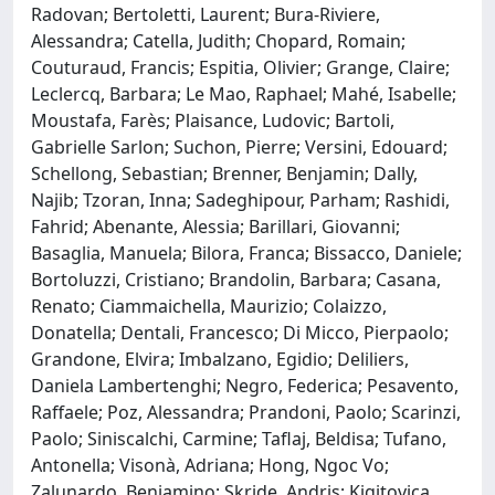
Radovan; Bertoletti, Laurent; Bura-Riviere,
Alessandra; Catella, Judith; Chopard, Romain;
Couturaud, Francis; Espitia, Olivier; Grange, Claire;
Leclercq, Barbara; Le Mao, Raphael; Mahé, Isabelle;
Moustafa, Farès; Plaisance, Ludovic; Bartoli,
Gabrielle Sarlon; Suchon, Pierre; Versini, Edouard;
Schellong, Sebastian; Brenner, Benjamin; Dally,
Najib; Tzoran, Inna; Sadeghipour, Parham; Rashidi,
Fahrid; Abenante, Alessia; Barillari, Giovanni;
Basaglia, Manuela; Bilora, Franca; Bissacco, Daniele;
Bortoluzzi, Cristiano; Brandolin, Barbara; Casana,
Renato; Ciammaichella, Maurizio; Colaizzo,
Donatella; Dentali, Francesco; Di Micco, Pierpaolo;
Grandone, Elvira; Imbalzano, Egidio; Deliliers,
Daniela Lambertenghi; Negro, Federica; Pesavento,
Raffaele; Poz, Alessandra; Prandoni, Paolo; Scarinzi,
Paolo; Siniscalchi, Carmine; Taflaj, Beldisa; Tufano,
Antonella; Visonà, Adriana; Hong, Ngoc Vo;
Zalunardo, Beniamino; Skride, Andris; Kigitovica,