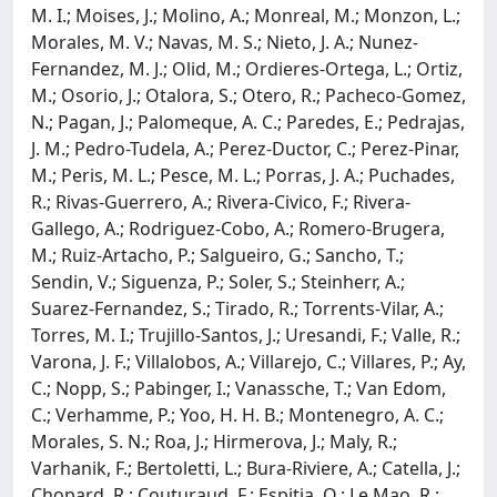
M. I.; Moises, J.; Molino, A.; Monreal, M.; Monzon, L.;
Morales, M. V.; Navas, M. S.; Nieto, J. A.; Nunez-
Fernandez, M. J.; Olid, M.; Ordieres-Ortega, L.; Ortiz,
M.; Osorio, J.; Otalora, S.; Otero, R.; Pacheco-Gomez,
N.; Pagan, J.; Palomeque, A. C.; Paredes, E.; Pedrajas,
J. M.; Pedro-Tudela, A.; Perez-Ductor, C.; Perez-Pinar,
M.; Peris, M. L.; Pesce, M. L.; Porras, J. A.; Puchades,
R.; Rivas-Guerrero, A.; Rivera-Civico, F.; Rivera-
Gallego, A.; Rodriguez-Cobo, A.; Romero-Brugera,
M.; Ruiz-Artacho, P.; Salgueiro, G.; Sancho, T.;
Sendin, V.; Siguenza, P.; Soler, S.; Steinherr, A.;
Suarez-Fernandez, S.; Tirado, R.; Torrents-Vilar, A.;
Torres, M. I.; Trujillo-Santos, J.; Uresandi, F.; Valle, R.;
Varona, J. F.; Villalobos, A.; Villarejo, C.; Villares, P.; Ay,
C.; Nopp, S.; Pabinger, I.; Vanassche, T.; Van Edom,
C.; Verhamme, P.; Yoo, H. H. B.; Montenegro, A. C.;
Morales, S. N.; Roa, J.; Hirmerova, J.; Maly, R.;
Varhanik, F.; Bertoletti, L.; Bura-Riviere, A.; Catella, J.;
Chopard, R.; Couturaud, F.; Espitia, O.; Le Mao, R.;