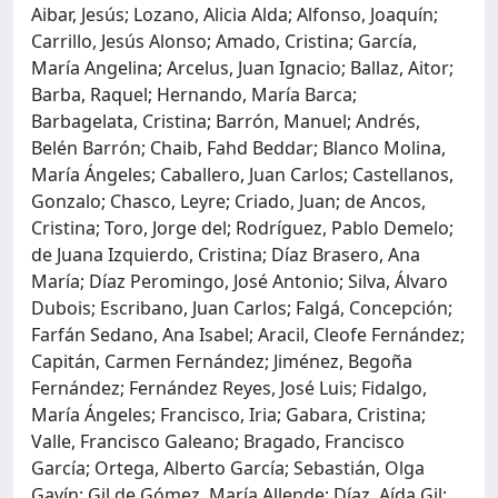
Aibar, Jesús; Lozano, Alicia Alda; Alfonso, Joaquín;
Carrillo, Jesús Alonso; Amado, Cristina; García,
María Angelina; Arcelus, Juan Ignacio; Ballaz, Aitor;
Barba, Raquel; Hernando, María Barca;
Barbagelata, Cristina; Barrón, Manuel; Andrés,
Belén Barrón; Chaib, Fahd Beddar; Blanco Molina,
María Ángeles; Caballero, Juan Carlos; Castellanos,
Gonzalo; Chasco, Leyre; Criado, Juan; de Ancos,
Cristina; Toro, Jorge del; Rodríguez, Pablo Demelo;
de Juana Izquierdo, Cristina; Díaz Brasero, Ana
María; Díaz Peromingo, José Antonio; Silva, Álvaro
Dubois; Escribano, Juan Carlos; Falgá, Concepción;
Farfán Sedano, Ana Isabel; Aracil, Cleofe Fernández;
Capitán, Carmen Fernández; Jiménez, Begoña
Fernández; Fernández Reyes, José Luis; Fidalgo,
María Ángeles; Francisco, Iria; Gabara, Cristina;
Valle, Francisco Galeano; Bragado, Francisco
García; Ortega, Alberto García; Sebastián, Olga
Gavín; Gil de Gómez, María Allende; Díaz, Aída Gil;