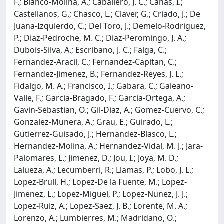
F.; Blanco-Molina, A.; Caballero, J. C.; Canas, I.;
Castellanos, G.; Chasco, L.; Claver, G.; Criado, J.; De
Juana-Izquierdo, C.; Del Toro, J.; Demelo-Rodriguez,
P.; Diaz-Pedroche, M. C.; Diaz-Peromingo, J. A.;
Dubois-Silva, A.; Escribano, J. C.; Falga, C.;
Fernandez-Aracil, C.; Fernandez-Capitan, C.;
Fernandez-Jimenez, B.; Fernandez-Reyes, J. L.;
Fidalgo, M. A.; Francisco, I.; Gabara, C.; Galeano-
Valle, F.; Garcia-Bragado, F.; Garcia-Ortega, A.;
Gavin-Sebastian, O.; Gil-Diaz, A.; Gomez-Cuervo, C.;
Gonzalez-Munera, A.; Grau, E.; Guirado, L.;
Gutierrez-Guisado, J.; Hernandez-Blasco, L.;
Hernandez-Molina, A.; Hernandez-Vidal, M. J.; Jara-
Palomares, L.; Jimenez, D.; Jou, I.; Joya, M. D.;
Lalueza, A.; Lecumberri, R.; Llamas, P.; Lobo, J. L.;
Lopez-Brull, H.; Lopez-De la Fuente, M.; Lopez-
Jimenez, L.; Lopez-Miguel, P.; Lopez-Nunez, J. J.;
Lopez-Ruiz, A.; Lopez-Saez, J. B.; Lorente, M. A.;
Lorenzo, A.; Lumbierres, M.; Madridano, O.;