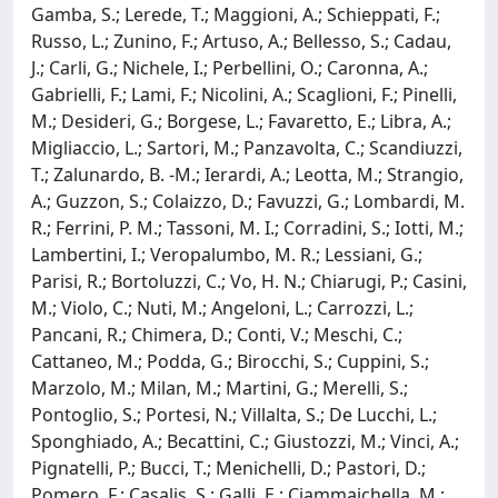
Gamba, S.; Lerede, T.; Maggioni, A.; Schieppati, F.;
Russo, L.; Zunino, F.; Artuso, A.; Bellesso, S.; Cadau,
J.; Carli, G.; Nichele, I.; Perbellini, O.; Caronna, A.;
Gabrielli, F.; Lami, F.; Nicolini, A.; Scaglioni, F.; Pinelli,
M.; Desideri, G.; Borgese, L.; Favaretto, E.; Libra, A.;
Migliaccio, L.; Sartori, M.; Panzavolta, C.; Scandiuzzi,
T.; Zalunardo, B. -M.; Ierardi, A.; Leotta, M.; Strangio,
A.; Guzzon, S.; Colaizzo, D.; Favuzzi, G.; Lombardi, M.
R.; Ferrini, P. M.; Tassoni, M. I.; Corradini, S.; Iotti, M.;
Lambertini, I.; Veropalumbo, M. R.; Lessiani, G.;
Parisi, R.; Bortoluzzi, C.; Vo, H. N.; Chiarugi, P.; Casini,
M.; Violo, C.; Nuti, M.; Angeloni, L.; Carrozzi, L.;
Pancani, R.; Chimera, D.; Conti, V.; Meschi, C.;
Cattaneo, M.; Podda, G.; Birocchi, S.; Cuppini, S.;
Marzolo, M.; Milan, M.; Martini, G.; Merelli, S.;
Pontoglio, S.; Portesi, N.; Villalta, S.; De Lucchi, L.;
Sponghiado, A.; Becattini, C.; Giustozzi, M.; Vinci, A.;
Pignatelli, P.; Bucci, T.; Menichelli, D.; Pastori, D.;
Pomero, F.; Casalis, S.; Galli, E.; Ciammaichella, M.;