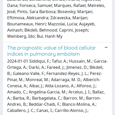
Dana; Fonseca, Samuel; Marques, Rafael; Meireles,
José; Pinto, Sara Barbosa; Bosevsky, Marijan;
Eftimova, Aleksandra; Zdraveska, Marijan;
Bounameaux, Henri; Mazzolai, Lucia; Aujayeb,
Avinash; Bikdeli, Behnood; Caprini, Joseph;
Weinberg, Ido; Bui, Hanh My
The prognostic value of blood cellular
indices in pulmonary embolism
2024-01-01 Siddiqui, F.; Tafur, A.; Hussain, M.; Garcia-
Ortega, A.; Darki, A.; Fareed, J.; Jimenez, D.; Bikdeli,
B.; Galeano-Valle, F.; Fernandez-Reyes, J. L.; Perez-
Pinar, M.; Monreal, M.; Adarraga, M. D.; Alberich-
Conesa, A.; Aibar, J.; Alda-Lozano, A.; Alfonso, J.;
Amado, C.; Angelina-Garcia, M.; Arcelus, J. I.; Ballaz,
A.; Barba, R.; Barbagelata, C.; Barron, M.; Barron-
Andres, B.; Beddar-Chaib, F.; Blanco-Molina, A.;
Caballero, J. C.; Canas, I.; Carrillo-Alonso, J.;