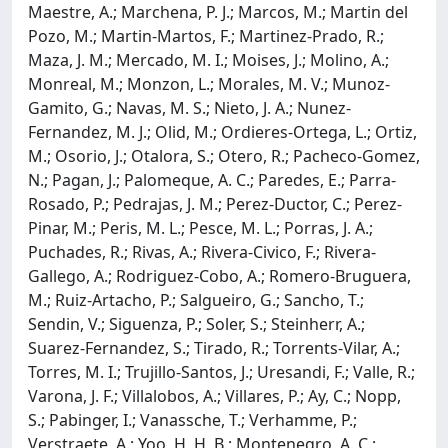
Maestre, A.; Marchena, P. J.; Marcos, M.; Martin del
Pozo, M.; Martin-Martos, F.; Martinez-Prado, R.;
Maza, J. M.; Mercado, M. I.; Moises, J.; Molino, A.;
Monreal, M.; Monzon, L.; Morales, M. V.; Munoz-
Gamito, G.; Navas, M. S.; Nieto, J. A.; Nunez-
Fernandez, M. J.; Olid, M.; Ordieres-Ortega, L.; Ortiz,
M.; Osorio, J.; Otalora, S.; Otero, R.; Pacheco-Gomez,
N.; Pagan, J.; Palomeque, A. C.; Paredes, E.; Parra-
Rosado, P.; Pedrajas, J. M.; Perez-Ductor, C.; Perez-
Pinar, M.; Peris, M. L.; Pesce, M. L.; Porras, J. A.;
Puchades, R.; Rivas, A.; Rivera-Civico, F.; Rivera-
Gallego, A.; Rodriguez-Cobo, A.; Romero-Bruguera,
M.; Ruiz-Artacho, P.; Salgueiro, G.; Sancho, T.;
Sendin, V.; Siguenza, P.; Soler, S.; Steinherr, A.;
Suarez-Fernandez, S.; Tirado, R.; Torrents-Vilar, A.;
Torres, M. I.; Trujillo-Santos, J.; Uresandi, F.; Valle, R.;
Varona, J. F.; Villalobos, A.; Villares, P.; Ay, C.; Nopp,
S.; Pabinger, I.; Vanassche, T.; Verhamme, P.;
Verstraete, A.; Yoo, H. H. B.; Montenegro, A. C.;