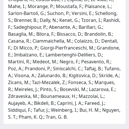
Mahe, I.; Morange, P.; Moustafa, F.; Plaisance, L.;
Sarlon-Bartoli, G.; Suchon, P.; Versini, E.; Schellong,
S.; Brenner, B.; Dally, N.; Kenet, G.; Tzoran, I.; Rashidi,
F.; Sadeghipour, P.; Abenante, A.; Barillari, G.;
Basaglia, M.; Bilora, F.; Bissacco, D.; Brandolin, B.;
Casana, R.; Ciammaichella, M.; Colaizzo, D.; Dentali,
F.; Di Micco, P.; Giorgi-Pierfranceschi, M.; Grandone,
E.; Imbalzano, E.; Lambertenghi-Deliliers, D.;
Martini, R.; Medeot, M.; Negro, F.; Pesavento, R.;
Poz, A.; Prandoni, P.; Siniscalchi, C.; Taflaj, B.; Tufano,
A.; Visona, A.; Zalunardo, B.; Kigitovica, D.; Skride, A.;
Zicans, M.; Tazi-Mezalek, Z.; Fonseca, S.; Marques,
R.; Meireles, J.; Pinto, S.; Bosevski, M.; Lazarova, E.;
Zdraveska, M.; Bounameaux, H.; Mazzolai, L.;
Aujayeb, A.; Bikdeli, B.; Caprini, J. A.; Fareed, J.;
Siddiqui, F.; Tafur, J.; Weinberg, I.; Bui, H. M.; Nguyen,
S. T.; Pham, K. Q.; Tran, G. B.