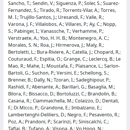
Sancho, T.; Sendin, V.; Siguenza, P.; Soler, S.; Suarez-
Fernandez, S.; Tirado, R.; Torrents-Vilar, A.; Torres,
M. I.; Trujillo-Santos, J.; Uresandi, F.; Valle, R.;
Varona, J. F.; Villalobos, A.; Villares, P.; Ay, C.; Nopp,
S.; Pabinger, I.; Vanassche, T.; Verhamme, P.;
Verstraete, A.; Yoo, H. H. B.; Montenegro, A. C.;
Morales, S. N.; Roa, J.; Hirmerova, J.; Maly, R.;
Bertoletti, L.; Bura-Riviere, A.; Catella, J.; Chopard, R.;
Couturaud, F.; Espitia, O.; Grange, C.; Leclercq, B.; Le
Mao, R.; Mahe, I.; Moustafa, F.; Plaisance, L.; Sarlon-
Bartoli, G.; Suchon, P.; Versini, E.; Schellong, S.;
Brenner, B.; Dally, N.; Tzoran, I.; Sadeghipour, P.;
Rashidi, F.; Abenante, A.; Barillari, G.; Basaglia, M.;
Bilora, F.; Bissacco, D.; Bortoluzzi, C.; Brandolin, B.;
Casana, R.; Ciammaichella, M.; Colaizzo, D.; Dentali,
F.; Di Micco, P.; Grandone, E.; Imbalzano, E.;
Lambertenghi-Deliliers, D.; Negro, F.; Pesavento, R.;
Poz, A.; Prandoni, P.; Scarinzi, P.; Siniscalchi, C.;
Taflaj, B.; Tufano, A.; Visona, A.; Vo Hong, N.;