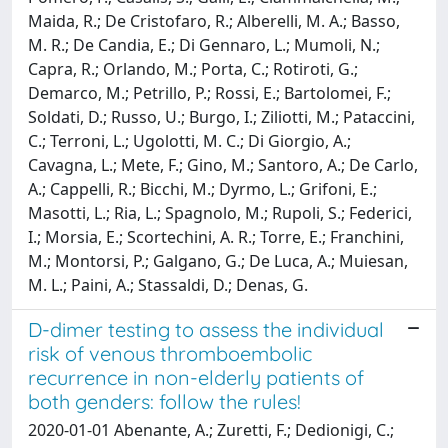
Maida, R.; De Cristofaro, R.; Alberelli, M. A.; Basso,
M. R.; De Candia, E.; Di Gennaro, L.; Mumoli, N.;
Capra, R.; Orlando, M.; Porta, C.; Rotiroti, G.;
Demarco, M.; Petrillo, P.; Rossi, E.; Bartolomei, F.;
Soldati, D.; Russo, U.; Burgo, I.; Ziliotti, M.; Pataccini,
C.; Terroni, L.; Ugolotti, M. C.; Di Giorgio, A.;
Cavagna, L.; Mete, F.; Gino, M.; Santoro, A.; De Carlo,
A.; Cappelli, R.; Bicchi, M.; Dyrmo, L.; Grifoni, E.;
Masotti, L.; Ria, L.; Spagnolo, M.; Rupoli, S.; Federici,
I.; Morsia, E.; Scortechini, A. R.; Torre, E.; Franchini,
M.; Montorsi, P.; Galgano, G.; De Luca, A.; Muiesan,
M. L.; Paini, A.; Stassaldi, D.; Denas, G.
D-dimer testing to assess the individual
risk of venous thromboembolic
recurrence in non-elderly patients of
both genders: follow the rules!
2020-01-01 Abenante, A.; Zuretti, F.; Dedionigi, C.;