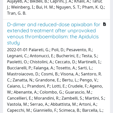
Aujayeb, A.; Bikdeli, B.; Caprini, J. A.; Khalil, A.; Tafur,
J.; Weinberg, I.; Bui, H. M.; Nguyen, S. T.; Pham, K. Q.;
Tran, G. B.
D-dimer and reduced-dose apixaban for
extended treatment after unprovoked
venous thromboembolism: the Apidulcis
study
2022-01-01 Palareti, G.; Poli, D.; Pesavento, R.;
Legnani, C.; Antonucci, E.; Bucherini, E.; Testa, S.;
Paoletti, O.; Chistolini, A.; Ceccato, D.; Martinelli, I.;
Bucciarelli, P.; Falanga, A.; Tosetto, A.; Sarti, L.;
Mastroiacovo, D.; Cosmi, B.; Visona, A.; Santoro, R.
C.; Zanatta, N.; Grandone, E.; Bertu, L.; Pengo, V.;
Caiano, L.; Prandoni, P.; Lotti, E.; Crudele, F.; Ageno,
W.; Abenante, A.; Colombo, G.; Guarascio, M.;
Cancellieri, E.; Morandini, R.; Zambelli, S.; Martini, S.;
Vastola, M.; Serrao, A.; Abbattista, M.; Artoni, A.;
Capecchi, M.; Gianniello, F.; Scimeca, B.; Barcella, L.;