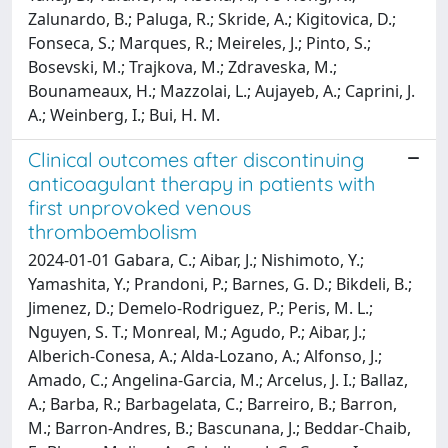
Zalunardo, B.; Paluga, R.; Skride, A.; Kigitovica, D.;
Fonseca, S.; Marques, R.; Meireles, J.; Pinto, S.;
Bosevski, M.; Trajkova, M.; Zdraveska, M.;
Bounameaux, H.; Mazzolai, L.; Aujayeb, A.; Caprini, J.
A.; Weinberg, I.; Bui, H. M.
Clinical outcomes after discontinuing
anticoagulant therapy in patients with
first unprovoked venous
thromboembolism
2024-01-01 Gabara, C.; Aibar, J.; Nishimoto, Y.;
Yamashita, Y.; Prandoni, P.; Barnes, G. D.; Bikdeli, B.;
Jimenez, D.; Demelo-Rodriguez, P.; Peris, M. L.;
Nguyen, S. T.; Monreal, M.; Agudo, P.; Aibar, J.;
Alberich-Conesa, A.; Alda-Lozano, A.; Alfonso, J.;
Amado, C.; Angelina-Garcia, M.; Arcelus, J. I.; Ballaz,
A.; Barba, R.; Barbagelata, C.; Barreiro, B.; Barron,
M.; Barron-Andres, B.; Bascunana, J.; Beddar-Chaib,