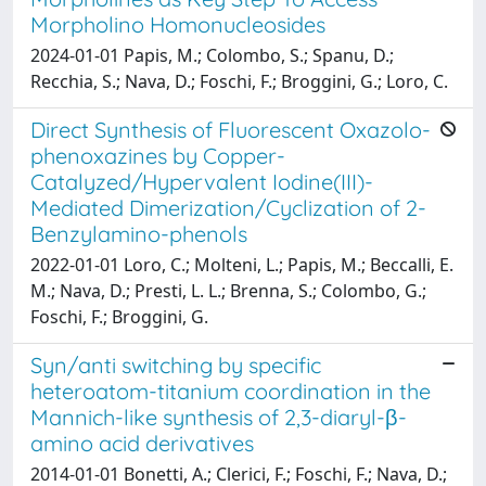
Morpholino Homonucleosides
2024-01-01 Papis, M.; Colombo, S.; Spanu, D.;
Recchia, S.; Nava, D.; Foschi, F.; Broggini, G.; Loro, C.
Direct Synthesis of Fluorescent Oxazolo-
phenoxazines by Copper-
Catalyzed/Hypervalent Iodine(III)-
Mediated Dimerization/Cyclization of 2-
Benzylamino-phenols
2022-01-01 Loro, C.; Molteni, L.; Papis, M.; Beccalli, E.
M.; Nava, D.; Presti, L. L.; Brenna, S.; Colombo, G.;
Foschi, F.; Broggini, G.
Syn/anti switching by specific
heteroatom-titanium coordination in the
Mannich-like synthesis of 2,3-diaryl-β-
amino acid derivatives
2014-01-01 Bonetti, A.; Clerici, F.; Foschi, F.; Nava, D.;