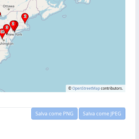
©
OpenStreetMap
contributors.
Salva come PNG
Salva come JPEG