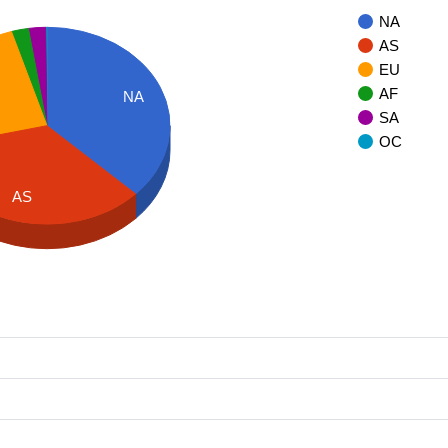
NA
AS
EU
AF
NA
SA
OC
AS