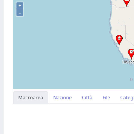
+
–
Macroarea
Nazione
Città
File
Categ