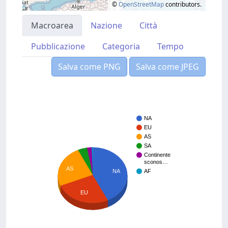
©
OpenStreetMap
contributors.
Macroarea
Nazione
Città
Pubblicazione
Categoria
Tempo
Salva come PNG
Salva come JPEG
NA
EU
AS
SA
Continente
sconos…
AS
NA
AF
EU