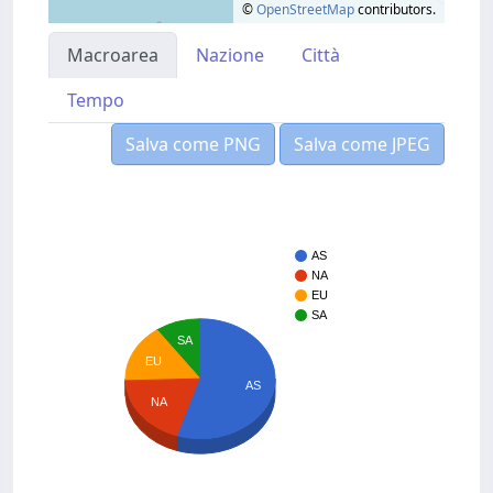
©
OpenStreetMap
contributors.
Macroarea
Nazione
Città
Tempo
Salva come PNG
Salva come JPEG
AS
NA
EU
SA
SA
EU
AS
NA