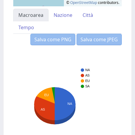
©
OpenStreetMap
contributors.
Macroarea
Nazione
Città
Tempo
Salva come PNG
Salva come JPEG
NA
AS
EU
SA
EU
NA
AS