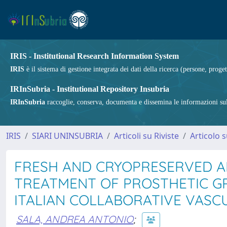
IRIS - Institutional Research Information System
IRIS
è il sistema di gestione integrata dei dati della ricerca (persone, proget
IRInSubria - Institutional Repository Insubria
IRInSubria
raccoglie, conserva, documenta e dissemina le informazioni sulla
IRIS
SIARI UNINSUBRIA
Articoli su Riviste
Articolo s
FRESH AND CRYOPRESERVED A
TREATMENT OF PROSTHETIC GR
ITALIAN COLLABORATIVE VAS
SALA, ANDREA ANTONIO
;