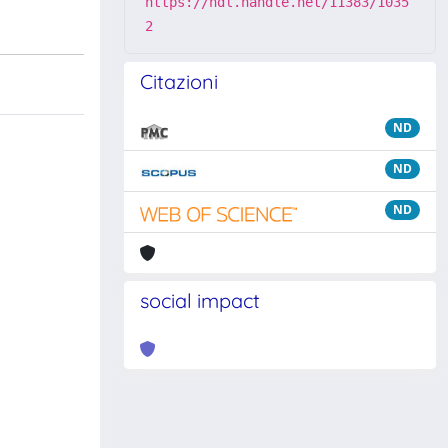
https://hdl.handle.net/11383/1035
2
Citazioni
ND
ND
ND
social impact