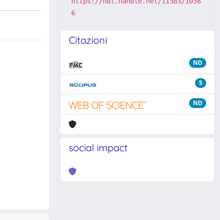
https://hdl.handle.net/11383/1038
6
Citazioni
ND
5
ND
social impact