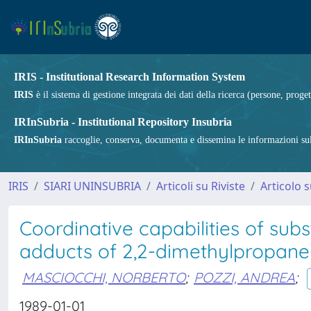
IRIS - Institutional Research Information System
IRIS
è il sistema di gestione integrata dei dati della ricerca (persone, proget
IRInSubria - Institutional Repository Insubria
IRInSubria
raccoglie, conserva, documenta e dissemina le informazioni sulla
IRIS
SIARI UNINSUBRIA
Articoli su Riviste
Articolo s
Coordinative capabilities of subs
adducts of 2,2-dimethylpropane
MASCIOCCHI, NORBERTO
;
POZZI, ANDREA
;
1989-01-01