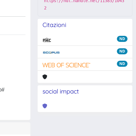
https://hdl.handle.net/11383/1043
2
Citazioni
ND
ND
ND
oli
social impact