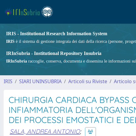
IRIS - Institutional Research Information System
IRIS
è il sistema di gestione integrata dei dati della ricerca (persone, proget
IRInSubria - Institutional Repository Insubria
IRInSubria
raccoglie, conserva, documenta e dissemina le informazioni sulla
IRIS
SIARI UNINSUBRIA
Articoli su Riviste
Articolo s
CHIRURGIA CARDIACA BYPASS
INFIAMMATORIA DELL'ORGANISM
DEI PROCESSI EMOSTATICI E 
SALA, ANDREA ANTONIO
;