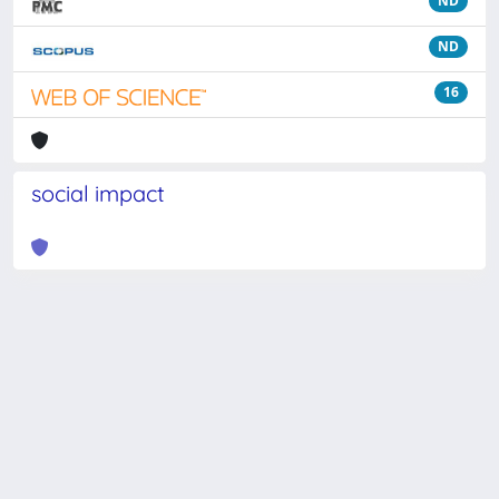
ND
ND
16
social impact