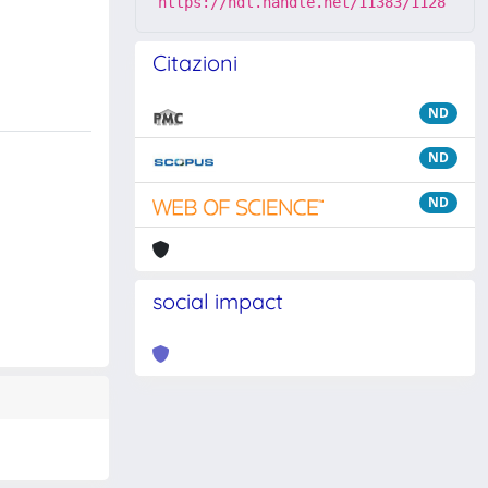
https://hdl.handle.net/11383/1128
Citazioni
ND
ND
ND
social impact