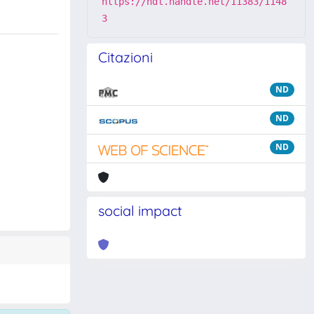
https://hdl.handle.net/11383/1148
3
Citazioni
ND
ND
ND
social impact