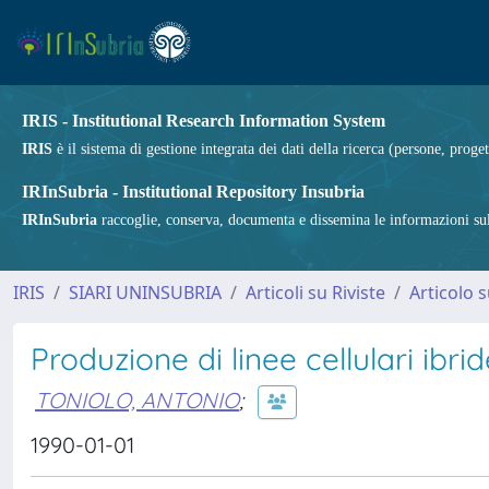
IRIS - Institutional Research Information System
IRIS
è il sistema di gestione integrata dei dati della ricerca (persone, proget
IRInSubria - Institutional Repository Insubria
IRInSubria
raccoglie, conserva, documenta e dissemina le informazioni sulla
IRIS
SIARI UNINSUBRIA
Articoli su Riviste
Articolo s
Produzione di linee cellulari ibrid
TONIOLO, ANTONIO
;
1990-01-01