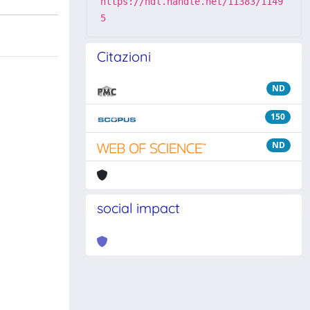
https://hdl.handle.net/11383/1149
5
Citazioni
ND
150
ND
social impact