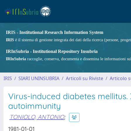
IRIS - Institutional Research Information System
IRIS
è il sistema di gestione integrata dei dati della ricerca (persone, proget
IRInSubria - Institutional Repository Insubria
IRInSubria
raccoglie, conserva, documenta e dissemina le informazioni sulla
IRIS
SIARI UNINSUBRIA
Articoli su Riviste
Articolo s
Virus-induced diabetes mellitus
autoimmunity
TONIOLO, ANTONIO
;
1981-01-01