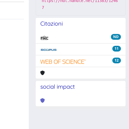
https://hdl.handle.net/11383/1246
7
Citazioni
ND
11
12
social impact