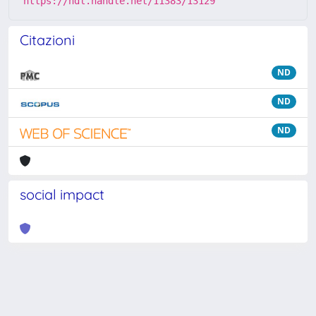
https://hdl.handle.net/11383/13129
Citazioni
ND
ND
ND
social impact