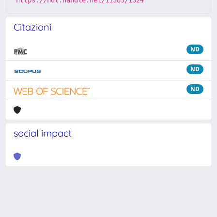
https://hdl.handle.net/11383/1324
Citazioni
ND
ND
ND
social impact