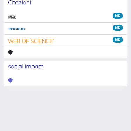
Citazioni
ND
ND
ND
social impact