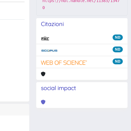
https://hdl.handle.net/11383/1347
0
Citazioni
ND
ND
ND
social impact