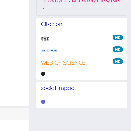
https://hdl.handle.net/11383/1358
7
Citazioni
ND
ND
ND
social impact