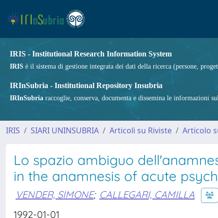
IRIS - Institutional Research Information System
IRIS
è il sistema di gestione integrata dei dati della ricerca (persone, proget
IRInSubria - Institutional Repository Insubria
IRInSubria
raccoglie, conserva, documenta e dissemina le informazioni sulla
IRIS
SIARI UNINSUBRIA
Articoli su Riviste
Articolo s
Lo spazio ambiguo dell'anamnesi 
in the anamnesis of acute psyc
VENDER, SIMONE
;
CALLEGARI, CAMILLA
1992-01-01