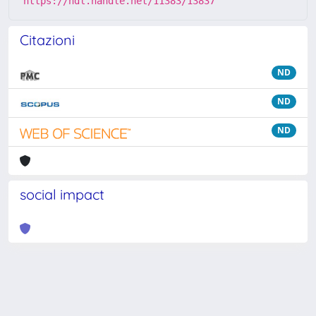
https://hdl.handle.net/11383/13837
Citazioni
ND
ND
ND
social impact